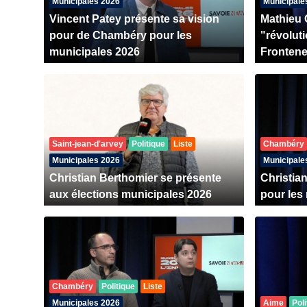
Municipales 2026
Municipale
Vincent Patey présente sa vision
Mathieu 
pour de Chambéry pour les
"révolut
municipales 2026
Fronten
Saint-jean-d'arvey
Politique
Liste
Chambéry
Municipales 2026
Municipale
Christian Berthomier se présente
Christia
aux élections municipales 2026
pour les
Chambéry
Politique
Liste
Municipales 2026
Aime
Poli