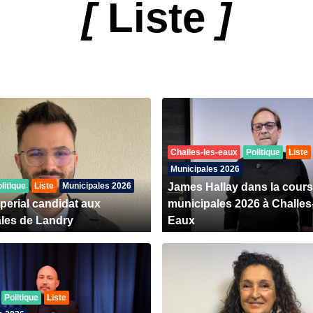
[
Liste
]
Challes-les-eaux
Politique
Liste
Municipales 2026
litique
Liste
Municipales 2026
James Hallay dans la cour
perial candidat aux
municipales 2026 à Challes-
les de Landry
Eaux
Politique
Liste