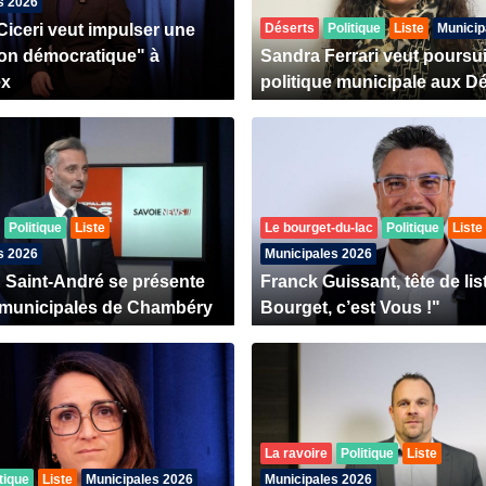
s 2026
Ciceri veut impulser une
Déserts
Politique
Liste
Municip
ion démocratique" à
Sandra Ferrari veut poursu
ex
politique municipale aux D
Politique
Liste
Le bourget-du-lac
Politique
Liste
s 2026
Municipales 2026
n Saint-André se présente
Franck Guissant, tête de lis
 municipales de Chambéry
Bourget, c’est Vous !"
La ravoire
Politique
Liste
tique
Liste
Municipales 2026
Municipales 2026