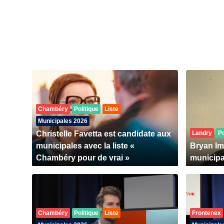
Chambéry
Politique
Liste
Municipales 2026
Christelle Favetta est candidate aux
Landry
Po
municipales avec la liste «
Bryan Im
Chambéry pour de vrai »
municipa
Chambéry
Politique
Liste
Frontenex