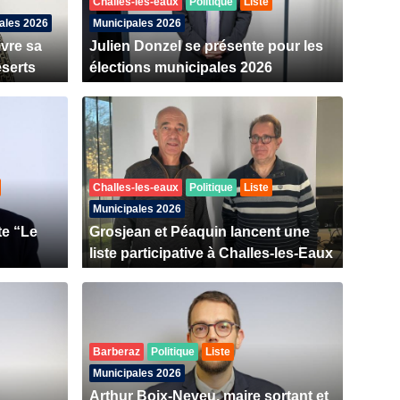
Challes-les-eaux
Politique
Liste
ales 2026
Municipales 2026
ivre sa
Julien Donzel se présente pour les
éserts
élections municipales 2026
Challes-les-eaux
Politique
Liste
Municipales 2026
te “Le
Grosjean et Péaquin lancent une
liste participative à Challes-les-Eaux
Barberaz
Politique
Liste
Municipales 2026
Arthur Boix-Neveu, maire sortant et