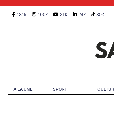
181k
100k
21k
24k
30k
A LA UNE
SPORT
CULTUR