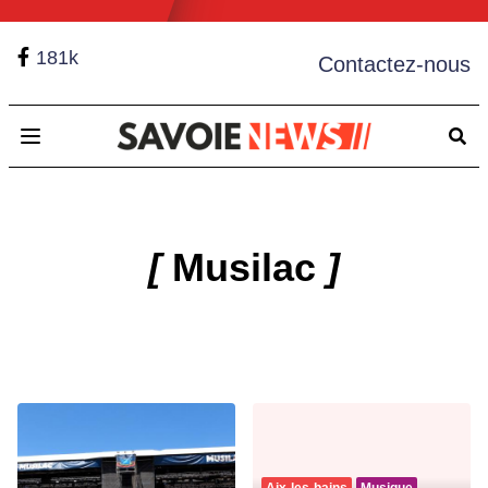
181k
Contactez-nous
Open main menu
[
Musilac
]