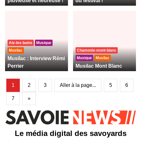
pluvieuse et heureuse !
du festival !
Aix-les-bains
Musique
Musilac
Chamonix-mont-blanc
Musilac : Interview Rémi
Musique
Musilac
Perrier
Musilac Mont Blanc
1
2
3
Aller à la page...
5
6
7
»
Le média digital des savoyards