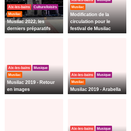
Aix-les-bains
Musique
Aix-les-bains
Culture/loisirs
Musilac
Musilac
Modification de la
Musilac 2022, les
circulation pour le
derniers préparatifs
festival de Musilac
Aix-les-bains
Musique
Musilac
Aix-les-bains
Musique
Musilac 2019 - Retour
Musilac
en images
Musilac 2019 - Arabella
Aix-les-bains
Musique