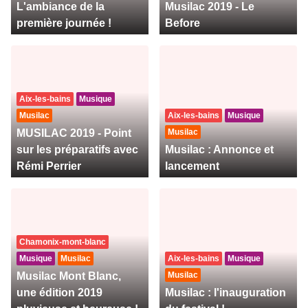
L'ambiance de la
Musilac 2019 - Le
première journée !
Before
Aix-les-bains
Musique
Musilac
Aix-les-bains
Musique
MUSILAC 2019 - Point
Musilac
sur les préparatifs avec
Musilac : Annonce et
Rémi Perrier
lancement
Chamonix-mont-blanc
Musique
Musilac
Aix-les-bains
Musique
Musilac Mont Blanc,
Musilac
une édition 2019
Musilac : l'inauguration