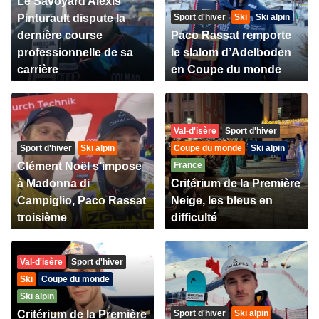
Le Savoyard Alexis
Pinturault dispute la
Sport d'hiver
Ski
Ski alpin
dernière course
Paco Rassat remporte
professionnelle de sa
le slalom d’Adelboden
carrière
en Coupe du monde
Val-d'isère
Sport d'hiver
Sport d'hiver
Ski alpin
Coupe du monde
Ski alpin
Clément Noël s’impose
France
à Madonna di
Critérium de la Première
Campiglio, Paco Rassat
Neige, les bleus en
troisième
difficulté
Val-d'isère
Sport d'hiver
Ski
Coupe du monde
Ski alpin
Critérium de la Première
Sport d'hiver
Ski alpin