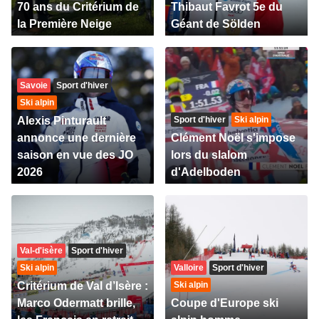
70 ans du Critérium de
Thibaut Favrot 5e du
la Première Neige
Géant de Sölden
Savoie
Sport d'hiver
Ski alpin
Alexis Pinturault
Sport d'hiver
Ski alpin
annonce une dernière
Clément Noël s'impose
saison en vue des JO
lors du slalom
2026
d'Adelboden
Val-d'isère
Sport d'hiver
Ski alpin
Valloire
Sport d'hiver
Critérium de Val d’Isère :
Ski alpin
Marco Odermatt brille,
Coupe d'Europe ski