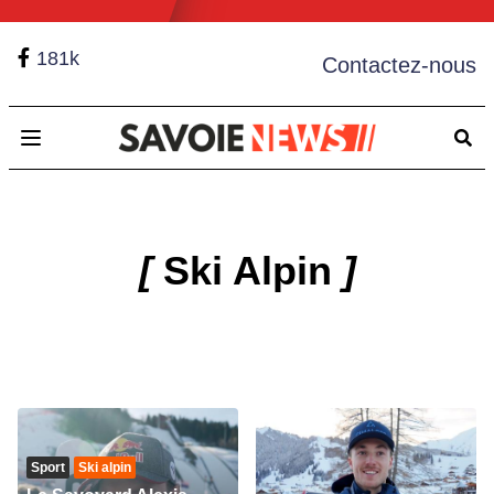
181k
Contactez-nous
Open main menu
[
Ski Alpin
]
Sport
Ski alpin