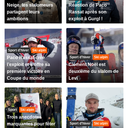
Neige, les slalomeurs
Réaction de Paco
partagent leurs
Rassat après son
ambitions
exploit à Gurgl !
Sport d'hiver
Ski alpin
Paco Rassat crée
Sport d'hiver
Ski alpin
l’exploit et s’offre sa
Clément Noël est
première victoire en
deuxième du slalom de
Coupe du monde
Levi
Sport
Ski alpin
Trois anecdotes
marquantes pour fêter
Sport d'hiver
Ski alpin