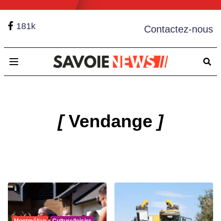
181k
Contactez-nous
Open main menu
[
Vendange
]