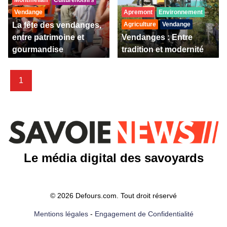
Montmélian
Culture/loisirs
Vendange
Apremont
Environnement
La fête des vendanges,
Agriculture
Vendange
entre patrimoine et
Vendanges : Entre
gourmandise
tradition et modernité
1
Le média digital des savoyards
© 2026 Defours.com. Tout droit réservé
Mentions légales
-
Engagement de Confidentialité