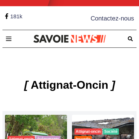
181k
Contactez-nous
Open main menu
[
Attignat-Oncin
]
Attignat-oncin
Société