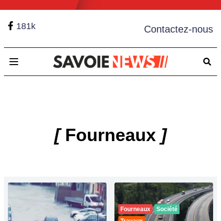
181k
Contactez-nous
Open main menu
[
Fourneaux
]
Fourneaux
Société