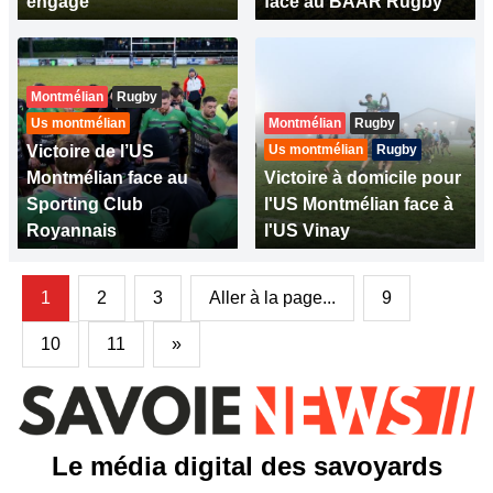
engagé
face au BAAR Rugby
Montmélian
Rugby
Us montmélian
Montmélian
Rugby
Victoire de l’US
Us montmélian
Rugby
Montmélian face au
Victoire à domicile pour
Sporting Club
l'US Montmélian face à
Royannais
l'US Vinay
1
2
3
Aller à la page...
9
10
11
»
Le média digital des savoyards