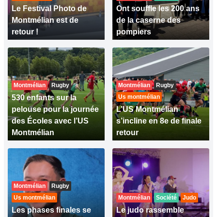
Le Festival Photo de
Ont souffle les 200 ans
Montmélian est de
de la caserne des
retour !
pompiers
Montmélian
Rugby
Montmélian
Rugby
530 enfants sur la
Us montmélian
pelouse pour la journée
L’US Montmélian
des Écoles avec l’US
s’incline en 8e de finale
Montmélian
retour
Montmélian
Rugby
Us montmélian
Montmélian
Société
Judo
Les phases finales se
Le judo rassemble