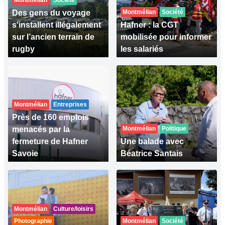
Montmélian
Société
Des gens du voyage
Montmélian
Société
s’installent illégalement
Hafner : la CGT
sur l’ancien terrain de
mobilisée pour informer
rugby
les salariés
Montmélian
Entreprises
Près de 160 emplois
menacés par la
Montmélian
Politique
fermeture de Hafner
Une balade avec
Savoie
Béatrice Santais
Montmélian
Culture/loisirs
Photographie
Montmélian
Société