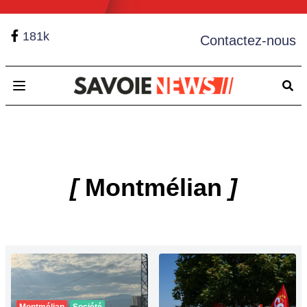
181k
Contactez-nous
Open main menu
[
Montmélian
]