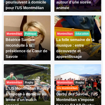
poursuivent à domicile
autour d’une soirée
pour l’US Montmélian
animée
Montmélian
Politique
Montmélian
éducation
Béatrice Santais
La folle semaine de la
reconduite à la
musique : entre
présidence de Cœur de
découverte et
Savoie
apprentissage
Montmélian
Rugby
Montmélian
Rugby
L'US Montmélian Rugby
Us montmélian
s’impose à domicile au
Derby des Savoie : l’US
terme d’un match
Montmélian s’impose