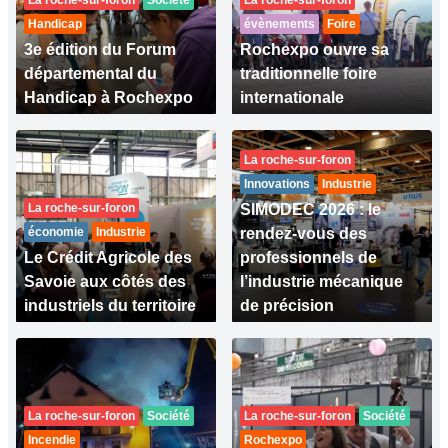
La roche-sur-foron
Société
La roche-sur-foron
Handicap
évènements
Foire
3e édition du Forum
Rochexpo ouvre sa
départemental du
traditionnelle foire
Handicap à Rochexpo
internationale
La roche-sur-foron
Innovations
Industrie
La roche-sur-foron
SIMODEC 2026 : le
économie
Industrie
rendez-vous des
Le Crédit Agricole des
professionnels de
Savoie aux côtés des
l’industrie mécanique
industriels du territoire
de précision
La roche-sur-foron
Société
La roche-sur-foron
Société
Incendie
Rochexpo