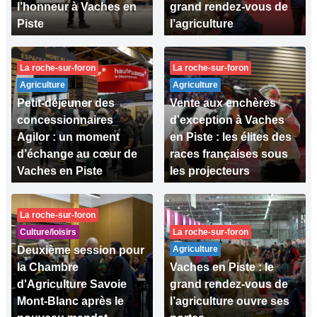
l’honneur à Vaches en
grand rendez-vous de
Piste
l’agriculture
La roche-sur-foron
La roche-sur-foron
Agriculture
Agriculture
Petit-déjeuner des
Vente aux enchères
concessionnaires
d’exception à Vaches
Agilor : un moment
en Piste : les élites des
d’échange au cœur de
races françaises sous
Vaches en Piste
les projecteurs
La roche-sur-foron
Culture/loisirs
La roche-sur-foron
Deuxième session pour
Agriculture
la Chambre
Vaches en Piste : le
d'Agriculture Savoie
grand rendez-vous de
Mont-Blanc après le
l’agriculture ouvre ses