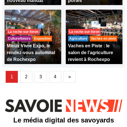
nouveau mandat
portes
La roche-sur-foron
La roche-sur-foron
Culture/loisirs
Exposition
Agriculture
Vaches en piste
Mieux Vivre Expo, le
Vaches en Piste : le
rendez-vous automnal
salon de l’agriculture
de Rochexpo
revient à Rochexpo
1
2
3
4
»
Le média digital des savoyards