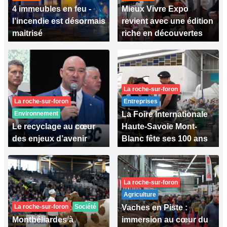
4 immeubles en feu -
Mieux Vivre Expo
l’incendie est désormais
revient avec une édition
maitrisé
riche en découvertes
La roche-sur-foron
La roche-sur-foron
Entreprises
Environnement
La Foire Internationale
Le recyclage au cœur
Haute-Savoie Mont-
des enjeux d’avenir
Blanc fête ses 100 ans
La roche-sur-foron
Agriculture
La roche-sur-foron
Société
Vaches en Piste :
Montbéliardes à
immersion au cœur du