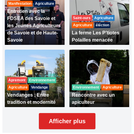
Manifestation
Agriculture
Entretien avec la
FDSEA des Savoie et
Saint-ours
Agriculture
les Jeunes Agriculteurs
Agriculture
éléction
de Savoie et de Haute-
La ferme Les P’tiotes
Savoie
Polailles menacée
Apremont
Environnement
Agriculture
Vendange
Environnement
Agriculture
Vendanges : Entre
Rencontre avec un
tradition et modernité
apiculteur
Afficher plus