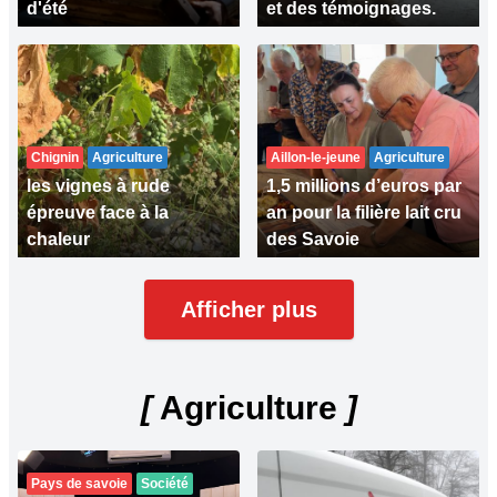
d'été
et des témoignages.
Chignin
Agriculture
Aillon-le-jeune
Agriculture
les vignes à rude
1,5 millions d’euros par
épreuve face à la
an pour la filière lait cru
chaleur
des Savoie
Afficher plus
[
Agriculture
]
Pays de savoie
Société