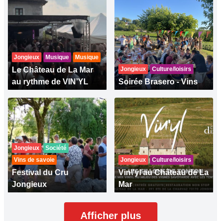
Jongieux
Musique
Musique
Le Château de La Mar
Jongieux
Culture/loisirs
au rythme de VIN’YL
Soirée Brasero - Vins
Jongieux
Société
Vins de savoie
Jongieux
Culture/loisirs
Festival du Cru
Vin\'yl au Château de La
Jongieux
Mar
Afficher plus