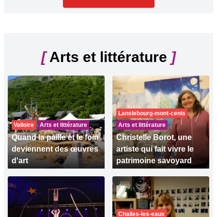
[
Arts et littérature
]
Lanslebourg-mont-cenis
Valloire
Arts et littérature
Arts et littérature
Quand la paille et le foin
Christelle Borot, une
deviennent des œuvres
artiste qui fait vivre le
d'art
patrimoine savoyard
Challes-les-eaux