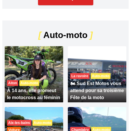
[
Auto-moto
]
La ravoire
Auto-moto
Aiton
Auto-moto
🏍 Sud Est Motos vous
À 14 ans, elle promeut
attend pour sa troisième
le motocross au féminin
Fête de la moto
Aix-les-bains
Auto-moto
Voiture
Chambéry
Auto-moto