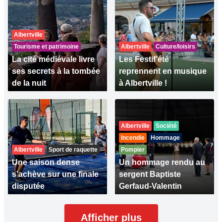
Albertville
Tourisme et patrimoine
Albertville
Culture/loisirs
La cité médiévale livre
Les Festif’été
ses secrets à la tombée
reprennent en musique
de la nuit
à Albertville !
Albertville
Société
Incendie
Hommage
Albertville
Sport de raquette
Pompier
Une saison dense
Un hommage rendu au
s’achève sur une finale
sergent Baptiste
disputée
Gerfaud-Valentin
Afficher plus