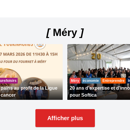
[
Méry
]
ure/loisirs
Méry
économie
Entreprendre
I
pains au profit de la Ligue
20 ans d’expertise et d’inn
e cancer
pour Softica
Afficher plus