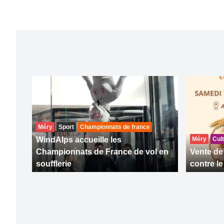
Méry
Sport
Championnats de france
WindAlps accueille les
Méry
Cult
Championnats de France de vol en
Vente de 
soufflerie
contre l