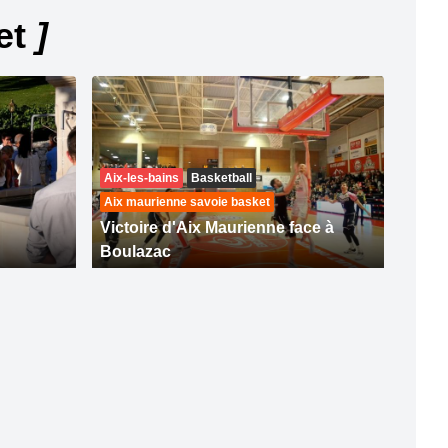
et
]
Aix-les-bains
Basketball
Aix maurienne savoie basket
Victoire d'Aix Maurienne face à
Boulazac