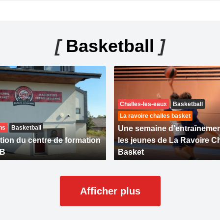
[
Basketball
]
Challes-les-eaux
Basketball
La ravoire challes basket
ns
Basketball
Une semaine d’entraînemen
tion du centre de formation
les jeunes de La Ravoire C
SB
Basket
Afficher plus