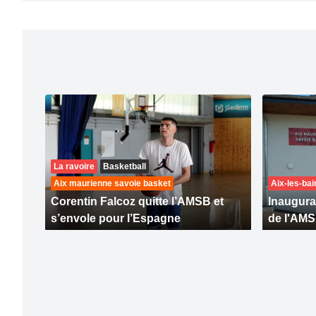
La ravoire
Basketball
Aix maurienne savoie basket
Aix-les-bai
Corentin Falcoz quitte l’AMSB et
Inaugura
s’envole pour l’Espagne
de l'AM