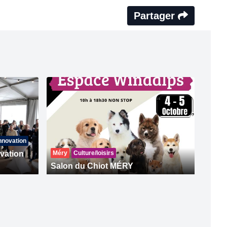
Partager
nnovation
ovation
Méry
Culture/loisirs
Salon du Chiot MÉRY