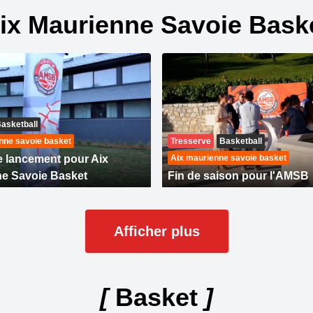
ix Maurienne Savoie Bask
asketball
nne savoie basket
Tresserve
Basketball
e lancement pour Aix
Aix maurienne savoie basket
e Savoie Basket
Fin de saison pour l'AMSB
Afficher plus
[
Basket
]