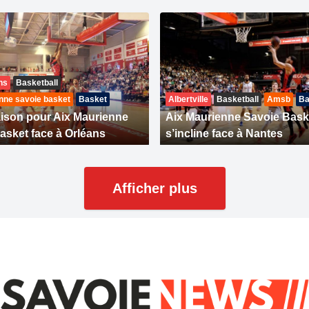
ns
Basketball
nne savoie basket
Basket
Albertville
Basketball
Amsb
Ba
aison pour Aix Maurienne
Aix Maurienne Savoie Bask
asket face à Orléans
s’incline face à Nantes
Afficher plus