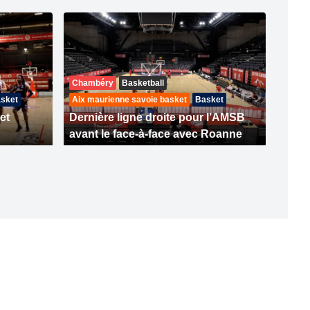
Chambéry
Basketball
sket
Aix maurienne savoie basket
Basket
et
Dernière ligne droite pour l’AMSB
avant le face-à-face avec Roanne