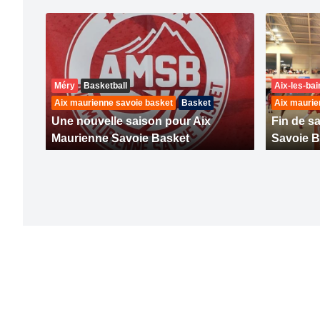
Méry
Basketball
Aix-les-bai
Aix maurienne savoie basket
Basket
Aix maurie
Une nouvelle saison pour Aix
Fin de s
Maurienne Savoie Basket
Savoie B