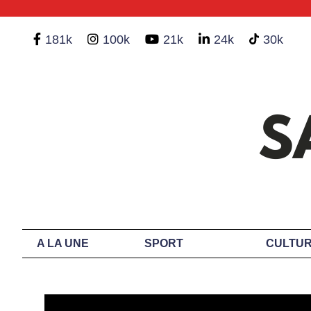
181k
100k
21k
24k
30k
A LA UNE
SPORT
CULTUR