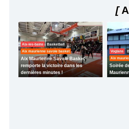
[
A
Aix-les-bains
Basketball
Aix maurienne savoie basket
Voglans
B
Aix Maurienne Savoie Basket
Aix maurie
remporte la victoire dans les
Soirée d
dernières minutes !
Maurienn