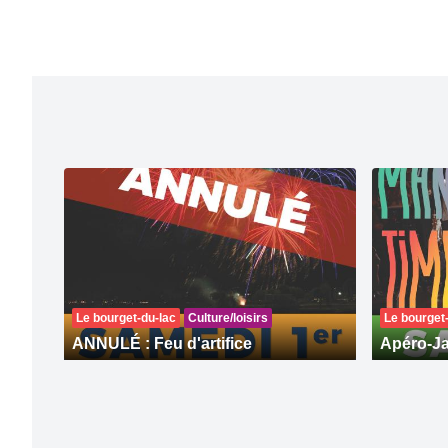
Le bourget-du-lac
Culture/loisirs
Le bourget
ANNULÉ : Feu d'artifice
Apéro-Ja