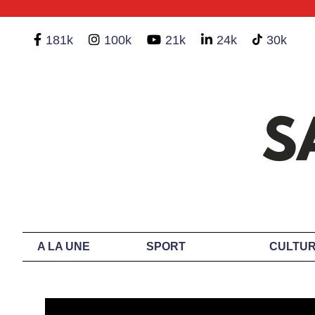
181k
100k
21k
24k
30k
A LA UNE
SPORT
CULTUR