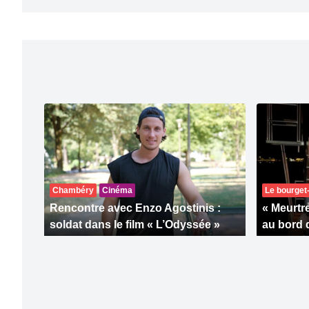
Chambéry
Cinéma
Le bourget
Rencontre avec Enzo Agostinis :
« Meurtr
soldat dans le film « L’Odyssée »
au bord 