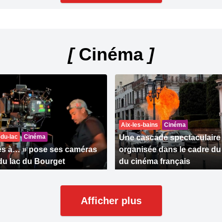
[
Cinéma
]
Aix-les-bains
Cinéma
-du-lac
Cinéma
Une cascade spectaculaire
es à… » pose ses caméras
organisée dans le cadre du 
du lac du Bourget
du cinéma français
Afficher plus