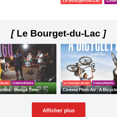
Le Bourget-du-Lac
Ciné
[
Le Bourget-du-Lac
]
-du-lac
Culture/loisirs
Le bourget-du-lac
Culture/loisirs
rdins : Mango Time
Cinéma Plein-Air : A Bicycle
Afficher plus