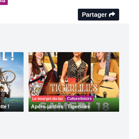
ma
Partager
Le bourget-du-lac
Culture/loisirs
tte !
Apéro-jardins : Tigerlilies