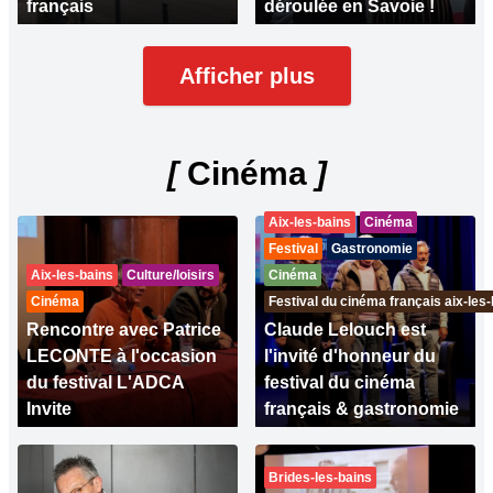
français
déroulée en Savoie !
Afficher plus
[
Cinéma
]
Aix-les-bains
Cinéma
Festival
Gastronomie
Aix-les-bains
Culture/loisirs
Cinéma
Cinéma
Festival du cinéma français aix-les
Rencontre avec Patrice
Claude Lelouch est
LECONTE à l'occasion
l'invité d'honneur du
du festival L'ADCA
festival du cinéma
Invite
français & gastronomie
Brides-les-bains