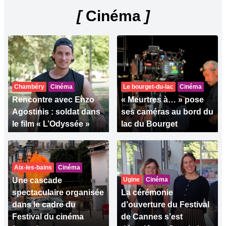
[
Cinéma
]
Chambéry
Cinéma
Le bourget-du-lac
Cinéma
Rencontre avec Enzo
« Meurtres à… » pose
Agostinis : soldat dans
ses caméras au bord du
le film « L’Odyssée »
lac du Bourget
Aix-les-bains
Cinéma
Une cascade
Ugine
Cinéma
spectaculaire organisée
La cérémonie
dans le cadre du
d’ouverture du Festival
Festival du cinéma
de Cannes s’est