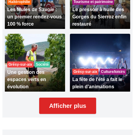
Haltérophilie
Tourisme et patrimoine
Les Mules de Savoie :
Le pressoir à huile des
un premier rendez-vous
Gorges du Sierroz enfin
100 % force
restauré
Grésy-sur-aix
Société
Une gestion des
Grésy-sur-aix
Culture/loisirs
espaces verts en
La fête de l'été a fait le
évolution
plein d'animations
Afficher plus