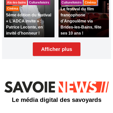
Aix-les-bains
Culture/loisirs
Culture/loisirs
Cinéma
Cinéma
Le festival du film
5ème édition du festival
francophone
« L’ADCA invite » :
d’Angoulême via
Patrice Leconte, en
Brides-les-Bains, fête
invité d'honneur !
ses 10 ans !
Afficher plus
Le média digital des savoyards