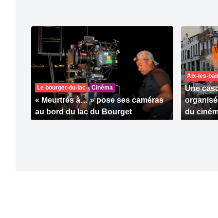
Aix-les-bai
Le bourget-du-lac
Cinéma
Une casc
« Meurtres à… » pose ses caméras
organisé
au bord du lac du Bourget
du ciném