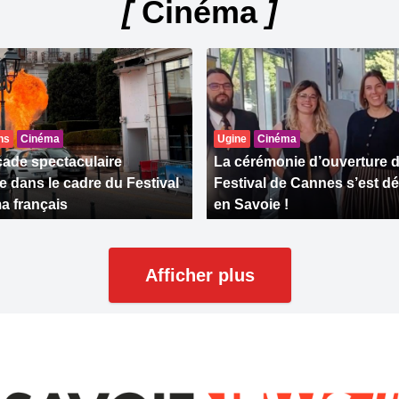
[
Cinéma
]
ns
Cinéma
Ugine
Cinéma
ade spectaculaire
La cérémonie d’ouverture 
e dans le cadre du Festival
Festival de Cannes s’est d
a français
en Savoie !
Afficher plus