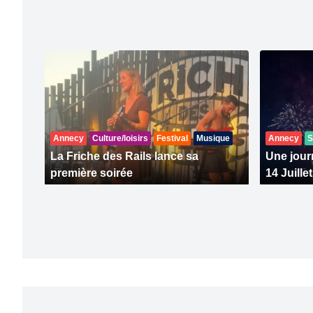
Annecy
Culture/loisirs
Festival
Musique
Annecy
S
La Friche des Rails lance sa
Une journ
première soirée
14 Juillet