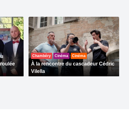
du
Chambéry
Cinéma
Cinéma
éroulée
À la rencontre du cascadeur Cédric
Vilella