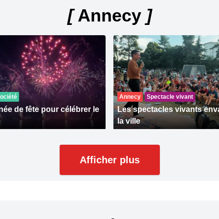
[
Annecy
]
ociété
Annecy
Spectacle vivant
ée de fête pour célébrer le
Les spectacles vivants env
la ville
Afficher plus