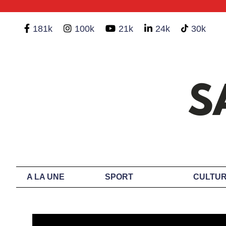
181k
100k
21k
24k
30k
A LA UNE
SPORT
CULTUR