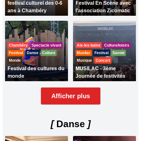
festival culturel des 0-6
Festival En Scène avec
ans à Chambéry
l'association Zicomatic
Chambéry
Spectacle vivant
Aix-les-bains
Culture/loisirs
Festival
Danse
Culture
Musilac
Festival
Savoie
Monde
Musique
Concert
Festival des cultures du
MUSILAC - 3ème
monde
Journée de festivités
Afficher plus
[
Danse
]