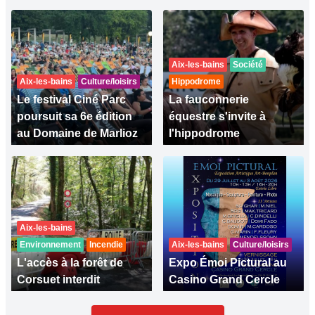
Aix-les-bains
Société
Aix-les-bains
Culture/loisirs
Hippodrome
Le festival Ciné Parc
La fauconnerie
poursuit sa 6e édition
équestre s'invite à
au Domaine de Marlioz
l'hippodrome
Aix-les-bains
Environnement
Incendie
Aix-les-bains
Culture/loisirs
L'accès à la forêt de
Expo Émoi Pictural au
Corsuet interdit
Casino Grand Cercle