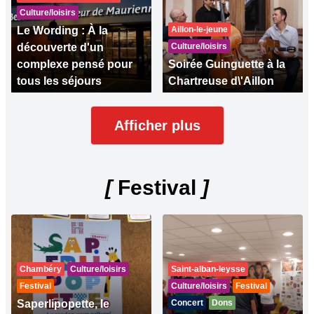
Culture/loisirs
Le Wording : À la
Aillon-le-jeune
découverte d'un
Culture/loisirs
complexe pensé pour
Soirée Guinguette à la
tous les séjours
Chartreuse d\'Aillon
Afficher plus
[
Festival
]
Chambéry
Culture/loisirs
Saint-alban-leysse
Festival
Culture/loisirs
Festival
Saperlipopette, le
Concert
Dons