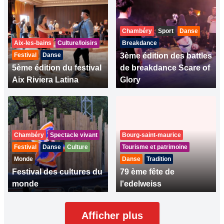
Chambéry
Sport
Danse
Aix-les-bains
Culture/loisirs
Breakdance
Festival
Danse
3ème édition des battles
5ème édition du festival
de breakdance Scare of
Aix Riviera Latina
Glory
Chambéry
Spectacle vivant
Bourg-saint-maurice
Festival
Danse
Culture
Tourisme et patrimoine
Monde
Danse
Tradition
Festival des cultures du
79 ème fête de
monde
l'edelweiss
Afficher plus