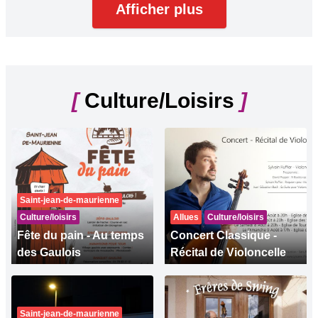
Afficher plus
[
Culture/Loisirs
]
Saint-jean-de-maurienne
Culture/loisirs
Allues
Culture/loisirs
Fête du pain - Au temps
Concert Classique -
des Gaulois
Récital de Violoncelle
Saint-jean-de-maurienne