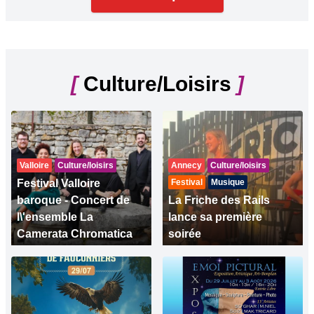
[
Culture/Loisirs
]
Valloire
Culture/loisirs
Annecy
Culture/loisirs
Festival Valloire
Festival
Musique
baroque - Concert de
La Friche des Rails
l\'ensemble La
lance sa première
Camerata Chromatica
soirée