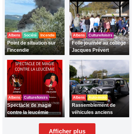
Albens
Société
Incendie
Albens
Culture/loisirs
Point de situation sur
Folle journée au collège
l’incendie
Jacques Prévert
Albens
Culture/loisirs
Albens
Auto-moto
Spectacle de magie
Rassemblement de
contre la leucémie
véhicules anciens
Afficher plus