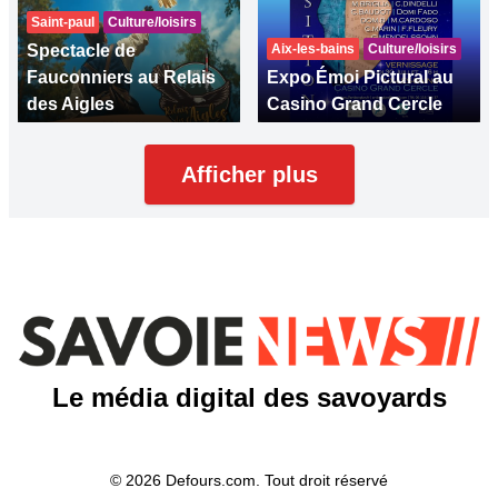
Saint-paul
Culture/loisirs
Spectacle de
Aix-les-bains
Culture/loisirs
Fauconniers au Relais
Expo Émoi Pictural au
des Aigles
Casino Grand Cercle
Afficher plus
Le média digital des savoyards
© 2026 Defours.com. Tout droit réservé