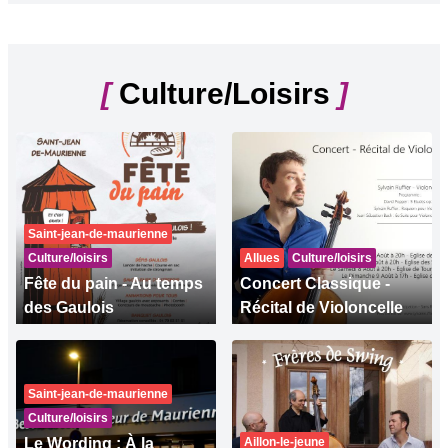
[
Culture/Loisirs
]
Saint-jean-de-maurienne
Culture/loisirs
Allues
Culture/loisirs
Fête du pain - Au temps
Concert Classique -
des Gaulois
Récital de Violoncelle
Saint-jean-de-maurienne
Culture/loisirs
Le Wording : À la
Aillon-le-jeune