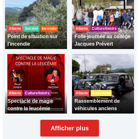
Albens
Société
Incendie
Albens
Culture/loisirs
Point de situation sur
Folle journée au collège
l’incendie
Jacques Prévert
Albens
Culture/loisirs
Albens
Auto-moto
Spectacle de magie
Rassemblement de
contre la leucémie
véhicules anciens
Afficher plus