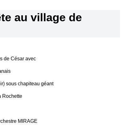
te au village de
rs de César avec
anais
r) sous chapiteau géant
 Rochette
rchestre MIRAGE