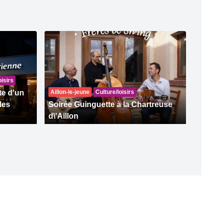
oisirs
te d'un
Aillon-le-jeune
Culture/loisirs
les
Soirée Guinguette à la Chartreuse
d\'Aillon