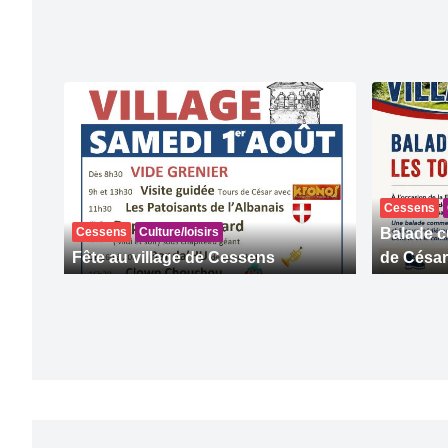
Cessens
Cessens
Culture/loisirs
Balade cu
Fête au village de Cessens
de César