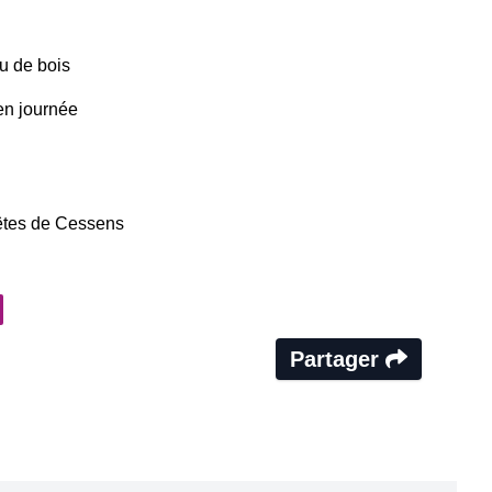
eu de bois
en journée
êtes de Cessens
Partager