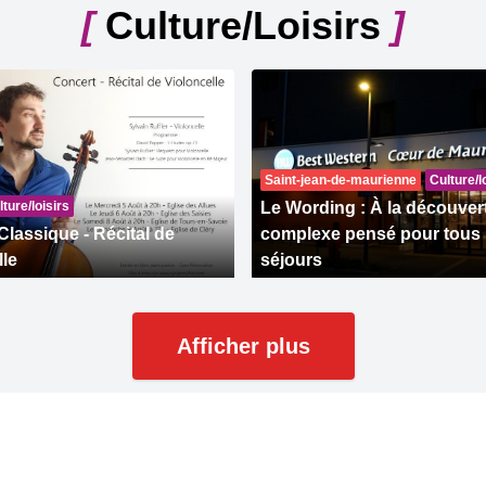
[
Culture/Loisirs
]
Saint-jean-de-maurienne
Culture/l
ture/loisirs
Le Wording : À la découver
Classique - Récital de
complexe pensé pour tous 
lle
séjours
Afficher plus