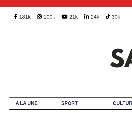
181k
100k
21k
24k
30k
A LA UNE
SPORT
CULTUR