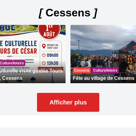
[
Cessens
]
Culture/loisirs
lturelle visite guidée Tours
Cessens
Culture/loisirs
, Cessens
Fête au village de Cessens
Afficher plus