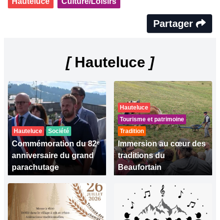
Hauteluce
Culture/Loisirs
Partager
[
Hauteluce
]
Hauteluce
Tourisme et patrimoine
Hauteluce
Société
Tradition
Commémoration du 82ᵉ
Immersion au cœur des
anniversaire du grand
traditions du
parachutage
Beaufortain