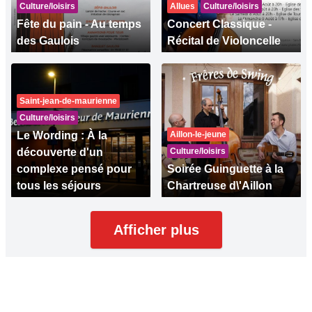
Culture/loisirs
Allues
Culture/loisirs
Fête du pain - Au temps
Concert Classique -
des Gaulois
Récital de Violoncelle
Saint-jean-de-maurienne
Culture/loisirs
Le Wording : À la
Aillon-le-jeune
découverte d'un
Culture/loisirs
complexe pensé pour
Soirée Guinguette à la
tous les séjours
Chartreuse d\'Aillon
Afficher plus