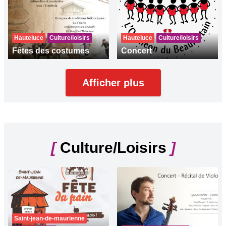
Hauteluce
Culture/loisirs
Hauteluce
Culture/loisirs
Fêtes des costumes
Concert
Afficher plus
[
Culture/Loisirs
]
Saint-jean-de-maurienne