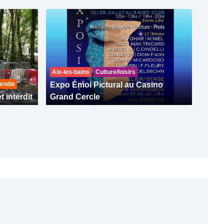
Aix-les-bains
Culture/loisirs
endie
Expo Émoi Pictural au Casino
t interdit
Grand Cercle