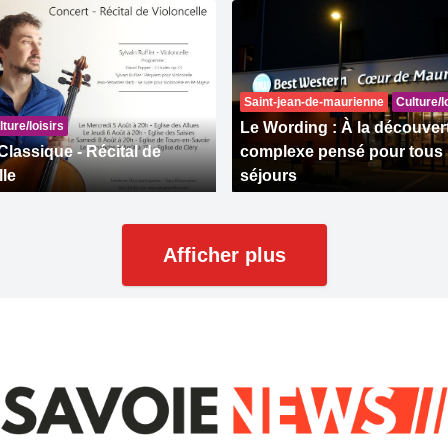
Saint-jean-de-maurienne
Culture/l
ture/loisirs
Le Wording : À la découver
Classique - Récital de
complexe pensé pour tous 
lle
séjours
Afficher plus