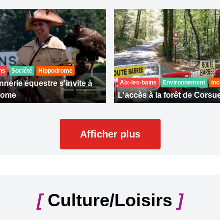
ns
Société
Hippodrome
nerie équestre s'invite à
Aix-les-bains
Environnement
Inc
rome
L'accès à la forêt de Corsue
Afficher plus
[
Culture/Loisirs
]