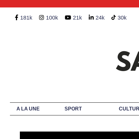
181k
100k
21k
24k
30k
A LA UNE
SPORT
CULTUR