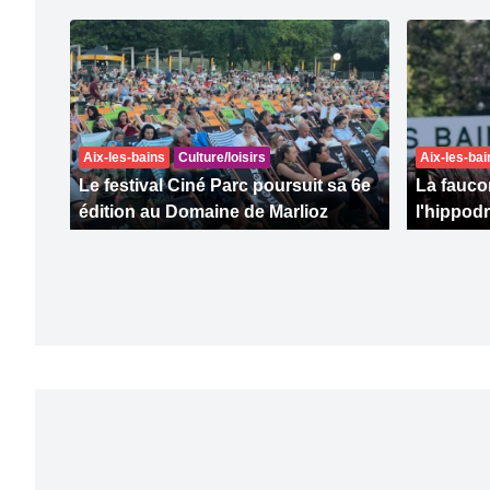
Aix-les-bains
Culture/loisirs
Aix-les-bai
Le festival Ciné Parc poursuit sa 6e
La faucon
édition au Domaine de Marlioz
l'hippod