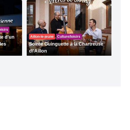
oisirs
te d'un
Aillon-le-jeune
Culture/loisirs
les
Soirée Guinguette à la Chartreuse
d\'Aillon