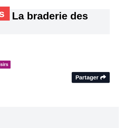
ns
La braderie des
sirs
Partager