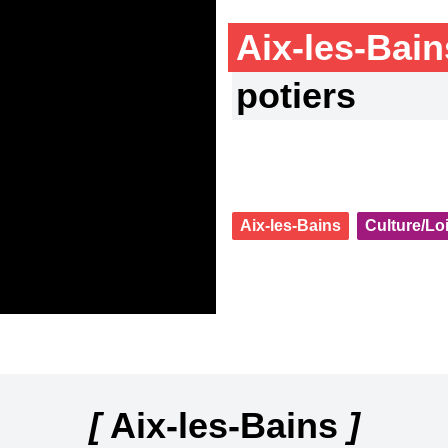
Aix-les-Bai
potiers
Aix-les-Bains
Culture/Loi
[
Aix-les-Bains
]