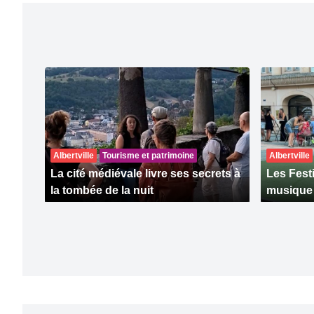
Albertville
Tourisme et patrimoine
Albertville
La cité médiévale livre ses secrets à
Les Fest
la tombée de la nuit
musique à