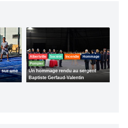
Albertville
Société
Incendie
Hommage
Pompier
 sur une
Un hommage rendu au sergent
Baptiste Gerfaud-Valentin