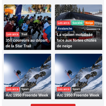
Les arcs
Société
Neige
Avalanche
Les arcs
Trail
La station mobilisée
350 coureurs au départ
face aux fortes chutes
de la Star Trail
de neige
Les arcs
Sport
Les arcs
Sport
Arc 1950 Freeride Week
Arc 1950 Freeride Week