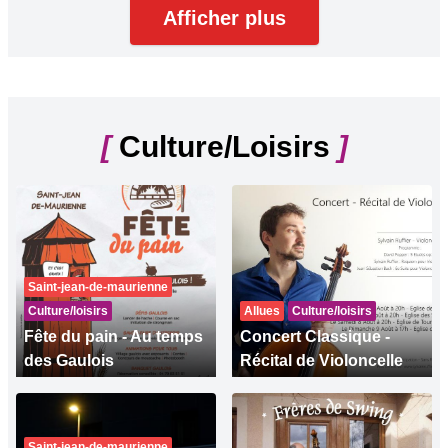
Afficher plus
[
Culture/Loisirs
]
Saint-jean-de-maurienne
Culture/loisirs
Allues
Culture/loisirs
Fête du pain - Au temps
Concert Classique -
des Gaulois
Récital de Violoncelle
Saint-jean-de-maurienne