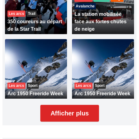
Avalanche
Les arcs
Trail
La station mobilisée
350 coureurs au départ
face aux fortes chutes
de la Star Trail
de neige
Les arcs
Sport
Les arcs
Sport
Arc 1950 Freeride Week
Arc 1950 Freeride Week
Afficher plus