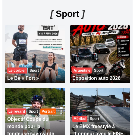
[
Sport
]
Le corbier
Sport
Argentine
Sport
Le Be « Fort »
Exposition auto 2026
Le revard
Sport
Portrait
Objectif Coupe du
Méribel
Sport
monde pour la
Le BMX freestyle à
fondeuse savoyarde
l'honneur avec le FISE