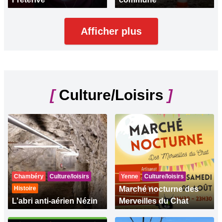
Afficher plus
[
Culture/Loisirs
]
Chambéry
Culture/loisirs
Yenne
Culture/loisirs
Histoire
Marché nocturne des
L’abri anti-aérien Nézin
Merveilles du Chat