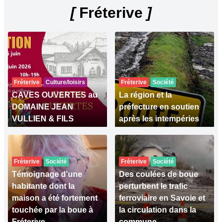
[
Fréterive
]
Fréterive
Culture/loisirs
Fréterive
Société
CAVES OUVERTES au
La région et la
DOMAINE JEAN
préfecture en soutien
VULLIEN & FILS
après les intempéries
Fréterive
Société
Fréterive
Société
Témoignage d'une
Des coulées de boue
habitante dont la
perturbent le trafic
maison a été fortement
ferroviaire en Savoie et
touchée par la boue à
la circulation dans la
Fréterive
commune