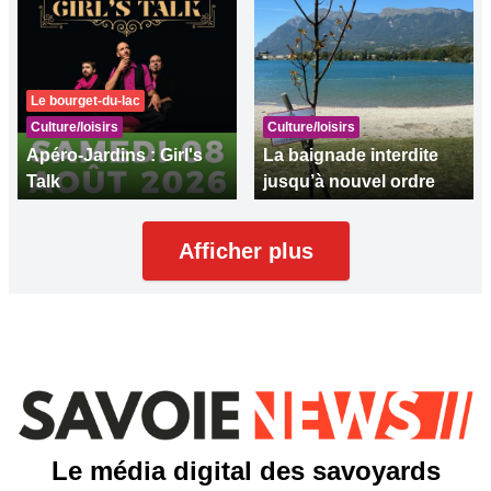
Le bourget-du-lac
Culture/loisirs
Culture/loisirs
Apéro-Jardins : Girl's
La baignade interdite
Talk
jusqu’à nouvel ordre
Afficher plus
Le média digital des savoyards