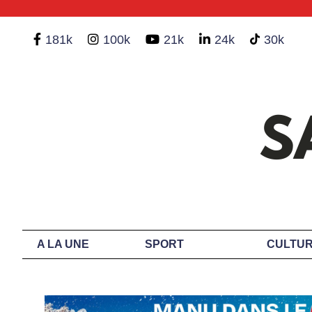
181k
100k
21k
24k
30k
A LA UNE
SPORT
CULTUR