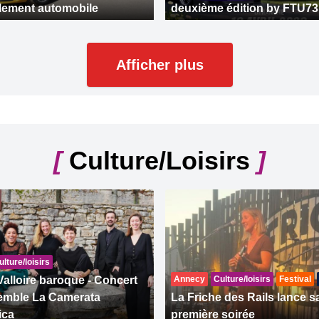
lement automobile
deuxième édition by FTU73
Afficher plus
[
Culture/Loisirs
]
ulture/loisirs
Valloire baroque - Concert
Annecy
Culture/loisirs
Festival
semble La Camerata
La Friche des Rails lance s
ica
première soirée