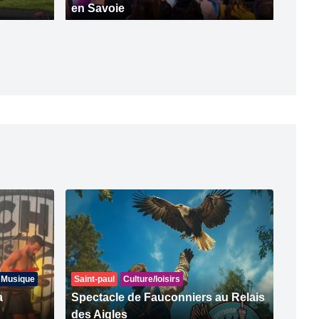
en Savoie
Musique
Saint-paul
Culture/loisirs
a
Spectacle de Fauconniers au Relais
des Aigles