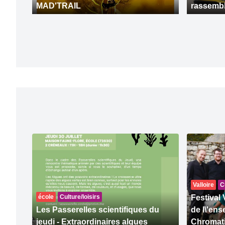
MAD'TRAIL
rassemb
Valloire
C
école
Culture/loisirs
Festival 
Les Passerelles scientifiques du
de l\'en
jeudi - Extraordinaires algues
Chromat