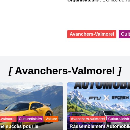
Avanchers-Valmorel
Cult
[
Avanchers-Valmorel
]
-valmorel
Culture/loisirs
Voiture
Avanchers-valmorel
Culture/loisir
e succès pour le
Rassemblement Automobil