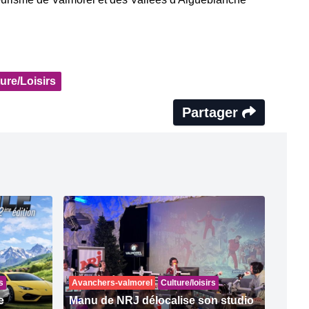
ure/Loisirs
Partager
s
Avanchers-valmorel
Culture/loisirs
e
Manu de NRJ délocalise son studio