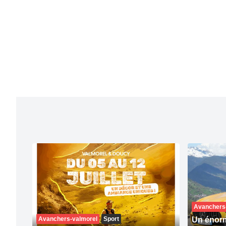
Avanchers
Avanchers-valmorel
Sport
Un énorm