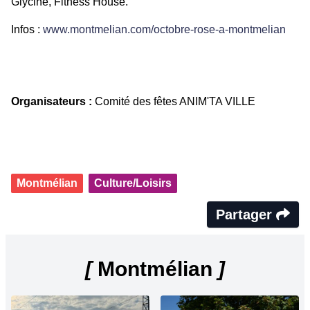
Glycine, Fitness House.
Infos :
www.montmelian.com/octobre-rose-a-montmelian
Organisateurs :
Comité des fêtes ANIM'TA VILLE
Montmélian
Culture/Loisirs
Partager
[
Montmélian
]