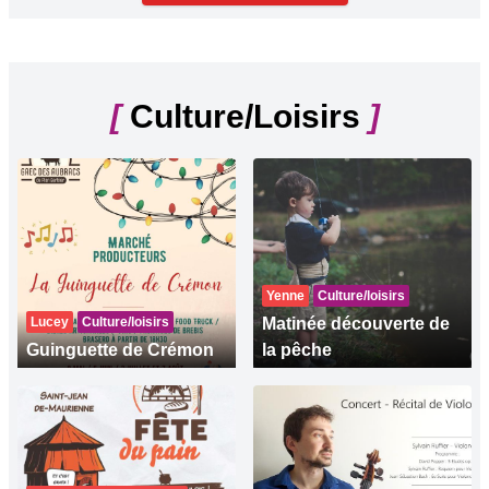
[
Culture/Loisirs
]
Yenne
Culture/loisirs
Lucey
Culture/loisirs
Matinée découverte de
Guinguette de Crémon
la pêche