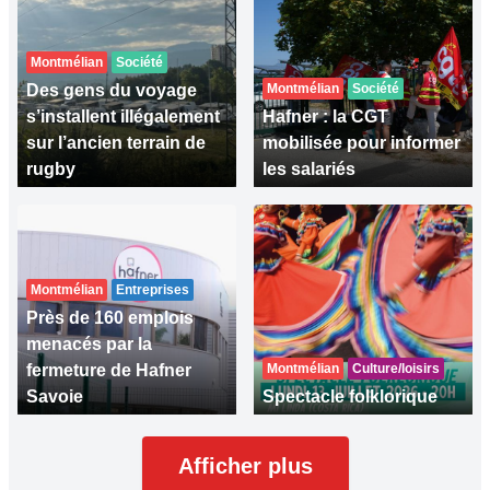
Montmélian
Société
Des gens du voyage
Montmélian
Société
s’installent illégalement
Hafner : la CGT
sur l’ancien terrain de
mobilisée pour informer
rugby
les salariés
Montmélian
Entreprises
Près de 160 emplois
menacés par la
fermeture de Hafner
Montmélian
Culture/loisirs
Savoie
Spectacle folklorique
Afficher plus