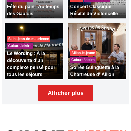
Fête du pain - Au temps
Concert Classique -
des Gaulois
Récital de Violoncelle
Saint-jean-de-maurienne
Culture/loisirs
Le Wording : À la
Aillon-le-jeune
découverte d'un
Culture/loisirs
complexe pensé pour
Soirée Guinguette à la
tous les séjours
Chartreuse d\'Aillon
Afficher plus