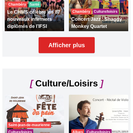
Chambéry
Santé
Le CHMS célèbre les 87
Chambéry
Culture/loisirs
nouveaux infirmiers
Concert Jazz : Shaggy
diplômés de l’IFSI
Monkey Quartet
Afficher plus
[
Culture/Loisirs
]
Saint-jean-de-maurienne
Culture/loisirs
Allues
Culture/loisirs