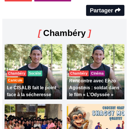
Partager
[
Chambéry
]
Chambéry
Société
Chambéry
Cinéma
Canicule
Rencontre avec Enzo
Le CISALB fait le point
Agostinis : soldat dans
face à la sécheresse
le film « L’Odyssée »