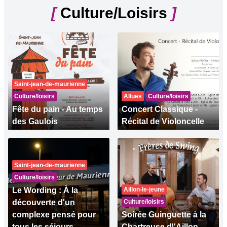
[
Culture/Loisirs
]
Saint-jean-de-maurienne
Culture/loisirs
Allues
Culture/loisirs
Fête du pain - Au temps
Concert Classique -
des Gaulois
Récital de Violoncelle
Saint-jean-de-maurienne
Culture/loisirs
Le Wording : À la
Aillon-le-jeune
découverte d'un
Culture/loisirs
complexe pensé pour
Soirée Guinguette à la
tous les séjours
Chartreuse d\'Aillon