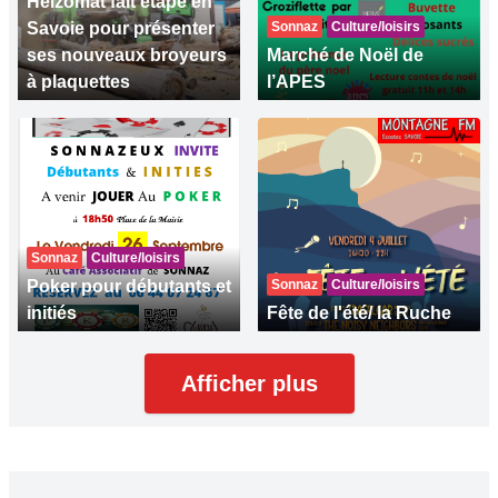
Heizomat fait étape en
Savoie pour présenter
Sonnaz
Culture/loisirs
ses nouveaux broyeurs
Marché de Noël de
à plaquettes
l’APES
Sonnaz
Culture/loisirs
Poker pour débutants et
Sonnaz
Culture/loisirs
initiés
Fête de l'été/ la Ruche
Afficher plus