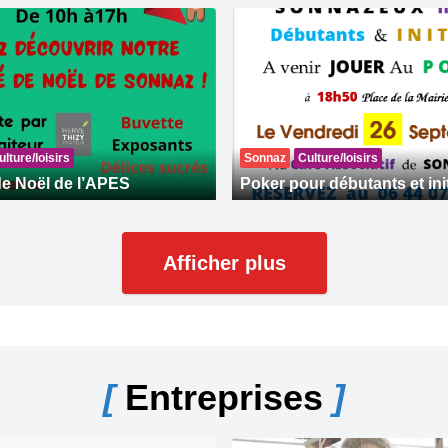
ulture/loisirs
Sonnaz
Culture/loisirs
e Noël de l’APES
Poker pour débutants et ini
Afficher plus
[
Entreprises
]