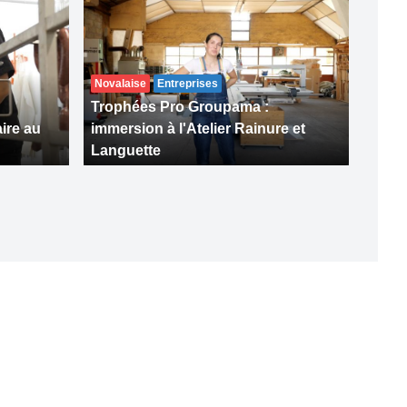
Novalaise
Entreprises
Trophées Pro Groupama :
aire au
immersion à l'Atelier Rainure et
Languette