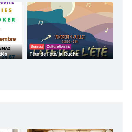
Sonnaz
Culture/loisirs
tiés
Fête de l'été/ la Ruche