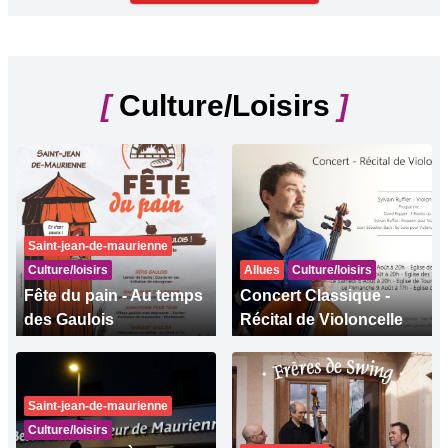
[
Culture/Loisirs
]
Saint-jean-de-maurienne
Culture/loisirs
Allues
Culture/loisirs
Fête du pain - Au temps
Concert Classique -
des Gaulois
Récital de Violoncelle
Saint-jean-de-maurienne
Culture/loisirs