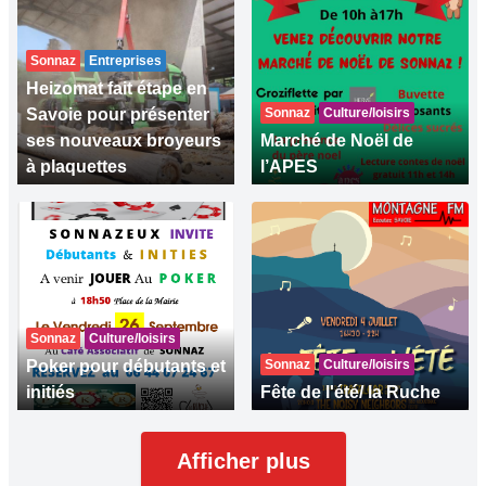
Sonnaz
Entreprises
Heizomat fait étape en
Savoie pour présenter
Sonnaz
Culture/loisirs
ses nouveaux broyeurs
Marché de Noël de
à plaquettes
l’APES
Sonnaz
Culture/loisirs
Poker pour débutants et
Sonnaz
Culture/loisirs
initiés
Fête de l'été/ la Ruche
Afficher plus