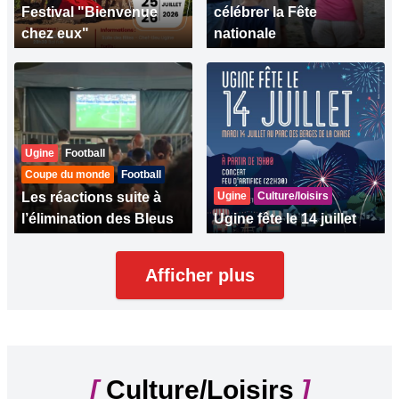
Festival "Bienvenue
célébrer la Fête
chez eux"
nationale
Ugine
Football
Coupe du monde
Football
Les réactions suite à
Ugine
Culture/loisirs
l’élimination des Bleus
Ugine fête le 14 juillet
Afficher plus
[
Culture/Loisirs
]