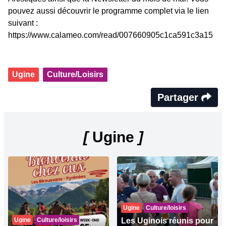
pouvez aussi découvrir le programme complet via le lien
suivant :
https://www.calameo.com/read/007660905c1ca591c3a15
Ugine
Culture/Loisirs
Partager
[
Ugine
]
Ugine
Culture/loisirs
Ugine
Culture/loisirs
Les Uginois réunis pour