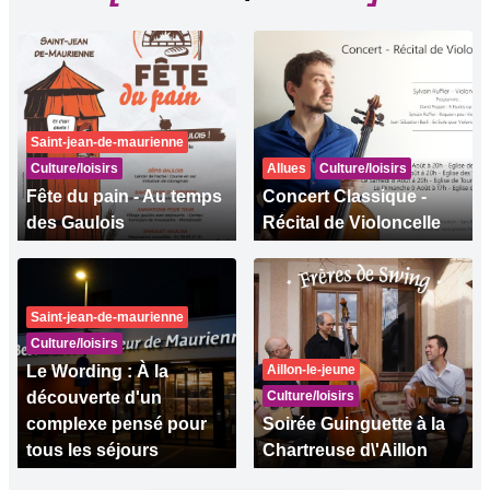
Saint-jean-de-maurienne
Culture/loisirs
Allues
Culture/loisirs
Fête du pain - Au temps
Concert Classique -
des Gaulois
Récital de Violoncelle
Saint-jean-de-maurienne
Culture/loisirs
Le Wording : À la
Aillon-le-jeune
découverte d'un
Culture/loisirs
complexe pensé pour
Soirée Guinguette à la
tous les séjours
Chartreuse d\'Aillon