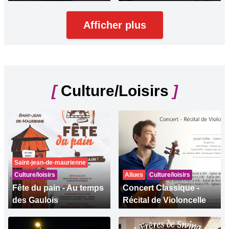
Afficher plus
[
Culture/Loisirs
]
Saint-jean-de-maurienne
Culture/loisirs
Allues
Culture/loisirs
Fête du pain - Au temps
Concert Classique -
des Gaulois
Récital de Violoncelle