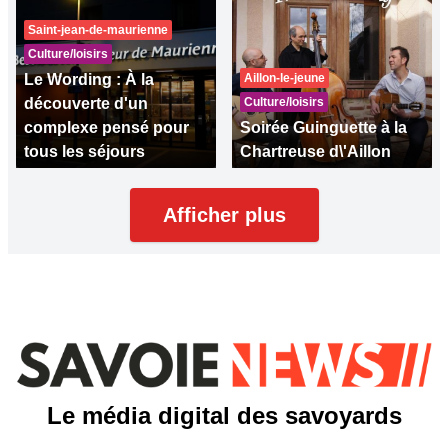
Saint-jean-de-maurienne
Culture/loisirs
Le Wording : À la
Aillon-le-jeune
découverte d'un
Culture/loisirs
complexe pensé pour
Soirée Guinguette à la
tous les séjours
Chartreuse d\'Aillon
Afficher plus
Le média digital des savoyards