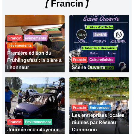
[
Francin
]
Francin
évènements
#évènements
Première édition du
Frühlingsfest : la bière à
Francin
Culture/loisirs
l’honneur
Scène Ouverte
Francin
Entreprises
Les entreprises locales
Francin
Environnement
réunies par Réseau
Journée éco-citoyenne
Connexion