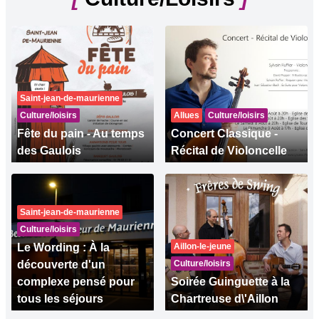
Saint-jean-de-maurienne
Culture/loisirs
Allues
Culture/loisirs
Fête du pain - Au temps
Concert Classique -
des Gaulois
Récital de Violoncelle
Saint-jean-de-maurienne
Culture/loisirs
Le Wording : À la
Aillon-le-jeune
découverte d'un
Culture/loisirs
complexe pensé pour
Soirée Guinguette à la
tous les séjours
Chartreuse d\'Aillon