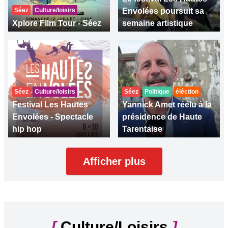
Séez
Culture/loisirs
Envolées poursuit sa
Xplore Film Tour - Séez
semaine artistique
Séez
Culture/loisirs
Séez
Politique
éléction
Festival Les Hautes
Yannick Amet réélu à la
Envolées - Spectacle
présidence de Haute
hip hop
Tarentaise
Afficher plus
[
Culture/Loisirs
]