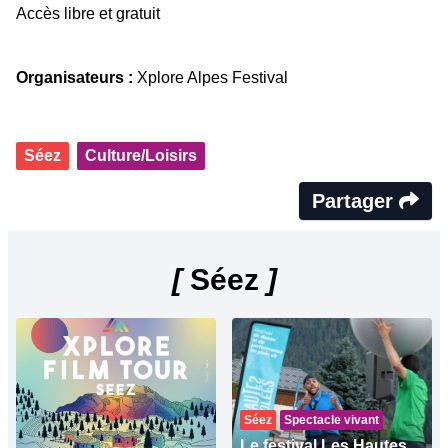
Accès libre et gratuit
Organisateurs :
Xplore Alpes Festival
Séez
Culture/Loisirs
Partager
[
Séez
]
Séez
Spectacle vivant
Le festival Les Hautes