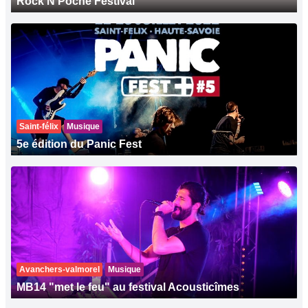
Rock'N Poche Festival
Saint-félix
Musique
5e édition du Panic Fest
Avanchers-valmorel
Musique
MB14 "met le feu" au festival Acousticîmes