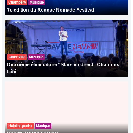
Chambéry
Musique
7e édition du Reggae Nomade Festival
Albertville
Musique
Deuxième éliminatoire "Stars en direct - Chantons
l'été"
Habère-poche
Musique