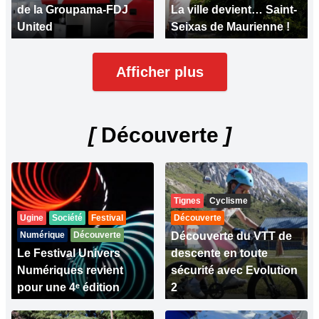
de la Groupama-FDJ
La ville devient… Saint-
United
Seixas de Maurienne !
Afficher plus
[
Découverte
]
Tignes
Cyclisme
Ugine
Société
Festival
Découverte
Numérique
Découverte
Découverte du VTT de
Le Festival Univers
descente en toute
Numériques revient
sécurité avec Evolution
pour une 4ᵉ édition
2