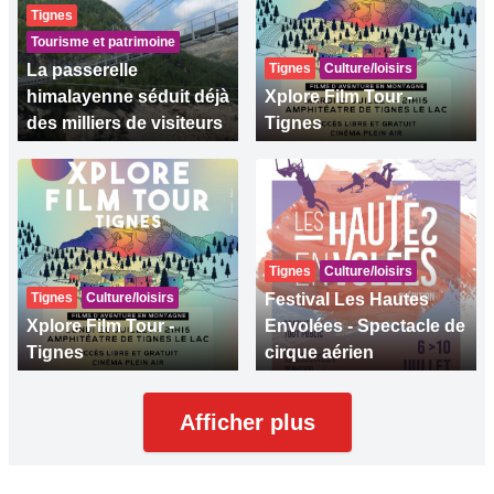
Tignes
Tourisme et patrimoine
La passerelle
Tignes
Culture/loisirs
himalayenne séduit déjà
Xplore Film Tour -
des milliers de visiteurs
Tignes
Tignes
Culture/loisirs
Tignes
Culture/loisirs
Festival Les Hautes
Xplore Film Tour -
Envolées - Spectacle de
Tignes
cirque aérien
Afficher plus