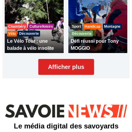
Chambéry
Culture/loisirs
Sport
Handicap
Montagne
Vélo
Découverte
Découverte
Le Vélo Tour : une
Défi réussi pour Tony
balade à vélo insolite
MOGGIO
Afficher plus
Le média digital des savoyards