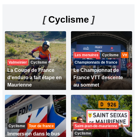
[
Cyclisme
]
Les menuires
Cyclisme
Vtt
Valmeinier
Cyclisme
Championnats de france
La Coupe de France
Le Championnat de
d'enduro a fait étape en
France VTT descente
Maurienne
au sommet
Cyclisme
Tour de france
Saint-jean-de-maurienne
Immersion dans le bus
Cyclisme