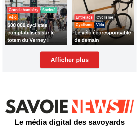
Grand chambéry
Société
Vélo
Entrelacs
Cyclisme
600 000 cyclistes
Cyclisme
Vélo
comptabilisés sur le
Le vélo écoresponsable
totem du Verney !
de demain
Afficher plus
Le média digital des savoyards