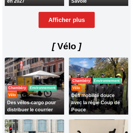
en 2027
Savoie
Afficher plus
[
Vélo
]
Chambéry
Environnement
Chambéry
Environnement
Vélo
Vélo
Défi mobilité douce
Des vélos-cargo pour
avec la régie Coup de
distribuer le courrier
Pouce