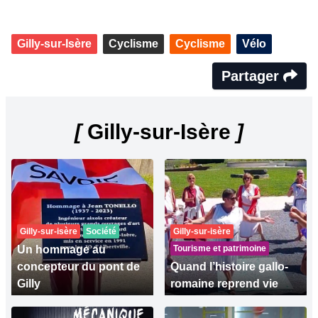
Gilly-sur-Isère
Cyclisme
Cyclisme
Vélo
Partager
[
Gilly-sur-Isère
]
Gilly-sur-isère
Société
Gilly-sur-isère
Un hommage au
Tourisme et patrimoine
concepteur du pont de
Quand l’histoire gallo-
Gilly
romaine reprend vie