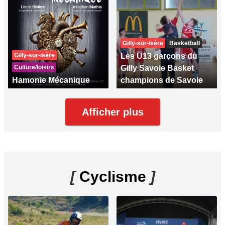
Gilly-sur-isère
Basketball
Gilly-sur-isère
Les U13 garçons du
Culture/loisirs
Gilly Savoie Basket
Hamonie Mécanique
champions de Savoie
Afficher plus
[
Cyclisme
]