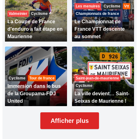
Les menuires
Cyclisme
Vtt
Valmeinier
Cyclisme
Championnats de france
La Coupe de France
Le Championnat de
d'enduro a fait étape en
France VTT descente
Maurienne
au sommet
Cyclisme
Tour de france
Saint-jean-de-maurienne
Immersion dans le bus
Cyclisme
de la Groupama-FDJ
La ville devient… Saint-
United
Seixas de Maurienne !
Afficher plus