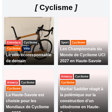
[
Cyclisme
]
Entrelacs
Cyclisme
Sport
Cyclisme
Cyclisme
Vélo
Les Championnats du
Le vélo écoresponsable
Monde de Cyclisme UCI
de demain
2027 en Haute-Savoie
Annecy
Cyclisme
Annecy
Cyclisme
Cyclisme
Cyclisme
Martial Saddier réagit à
La Haute-Savoie est
la polémique sur la
choisie pour les
construction d'un
Mondiaux de Cyclisme
vélodrome en Haute-