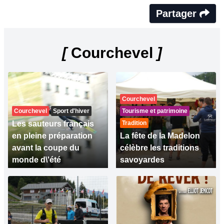
Partager
[
Courchevel
]
Courchevel
Courchevel
Sport d'hiver
Tourisme et patrimoine
Les sauteurs français
Tradition
en pleine préparation
La fête de la Madelon
avant la coupe du
célèbre les traditions
monde d\'été
savoyardes