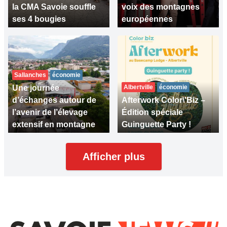
la CMA Savoie souffle
voix des montagnes
ses 4 bougies
européennes
Sallanches
économie
Une journée
Albertville
économie
d’échanges autour de
Afterwork Color\'Biz –
l’avenir de l’élevage
Édition spéciale
extensif en montagne
Guinguette Party !
Afficher plus