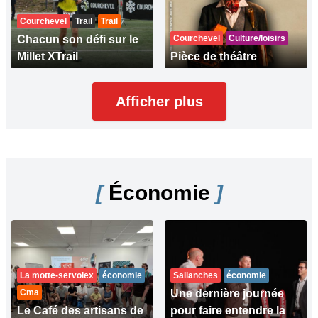
Courchevel
Trail
Trail
Chacun son défi sur le
Courchevel
Culture/loisirs
Millet XTrail
Pièce de théâtre
Afficher plus
[
Économie
]
La motte-servolex
économie
Sallanches
économie
Cma
Une dernière journée
Le Café des artisans de
pour faire entendre la