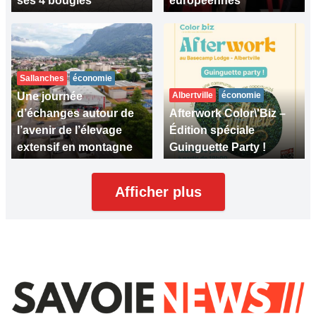
ses 4 bougies
européennes
Sallanches
économie
Une journée
Albertville
économie
d’échanges autour de
Afterwork Color\'Biz –
l’avenir de l’élevage
Édition spéciale
extensif en montagne
Guinguette Party !
Afficher plus