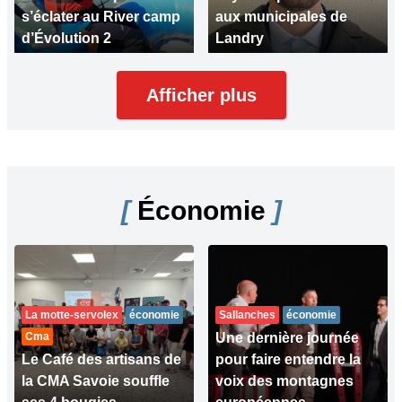
s’éclater au River camp
aux municipales de
d’Évolution 2
Landry
Afficher plus
[
Économie
]
La motte-servolex
économie
Sallanches
économie
Cma
Une dernière journée
Le Café des artisans de
pour faire entendre la
la CMA Savoie souffle
voix des montagnes