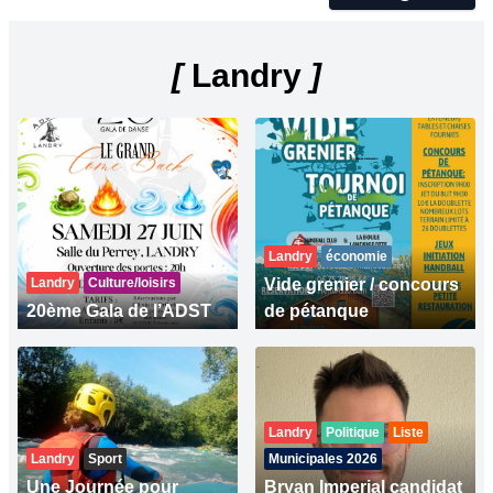
[
Landry
]
Landry
économie
Landry
Culture/loisirs
Vide grenier / concours
20ème Gala de l’ADST
de pétanque
Landry
Politique
Liste
Landry
Sport
Municipales 2026
Une Journée pour
Bryan Imperial candidat