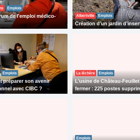
ns
Emplois
um de l'emploi médico-
Albertville
Emplois
Création d’un jardin d’inser
Emplois
La léchère
Emplois
préparer son avenir
L’usine de Château-Feuillet
onnel avec CIBC ?
fermer : 225 postes suppri
Emplois