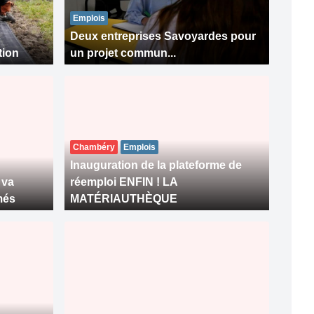
Emplois
Deux entreprises Savoyardes pour
tion
un projet commun...
Chambéry
Emplois
Inauguration de la plateforme de
 va
réemploi ENFIN ! LA
més
MATÉRIAUTHÈQUE