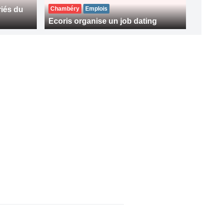
iés du
Chambéry
Emplois
Ecoris organise un job dating