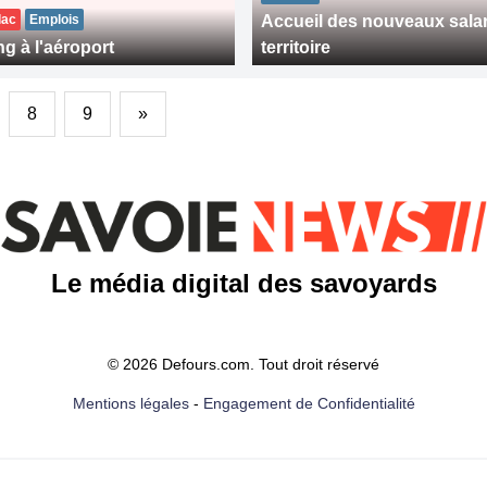
lac
Emplois
Accueil des nouveaux salar
g à l'aéroport
territoire
8
9
»
Le média digital des savoyards
© 2026 Defours.com. Tout droit réservé
Mentions légales
-
Engagement de Confidentialité