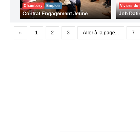
Chambéry
Emplois
Viviers-du-
Contrat Engagement Jeune
Job Datin
«
1
2
3
Aller à la page...
7