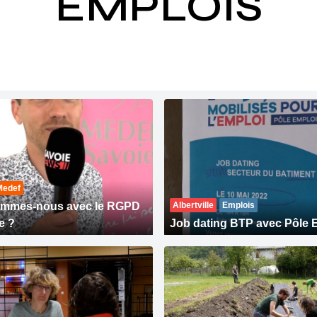
EMPLOIS
Medef
ommes-nous avec le RGPD
Albertville
Emplois
e ?
Job dating BTP avec Pôle 