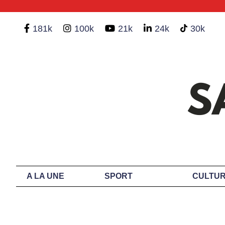
181k
100k
21k
24k
30k
A LA UNE
SPORT
CULTUR