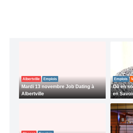
Albertville
Emplois
Emplois
Mardi 13 novembre Job Dating à
Où en s
Albertville
en Savoi