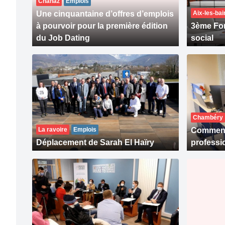
Chanaz
Emplois
Une cinquantaine d’offres d’emplois
Aix-les-bai
à pourvoir pour la première édition
3ème For
du Job Dating
social
Chambéry
La ravoire
Emplois
Comment 
Déplacement de Sarah El Haïry
professi