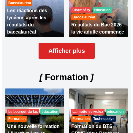
Baccalauréat
Les réactions des
Chambéry
éducation
lycéens après les
Baccalauréat
résultats du
Résultats du Bac 2026 :
baccalauréat
la vie adulte commence
Afficher plus
[
Formation
]
Le bourget-du-lac
éducation
La motte-servolex
éducation
Formation
Formation
Technopolys
Une nouvelle formation
Formation du BTS