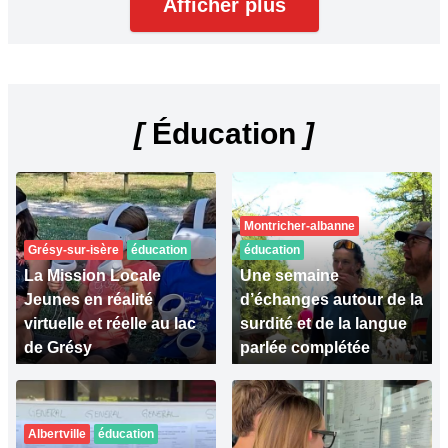
Afficher plus
[
Éducation
]
Montricher-albanne
Grésy-sur-isère
éducation
éducation
La Mission Locale
Une semaine
Jeunes en réalité
d’échanges autour de la
virtuelle et réelle au lac
surdité et de la langue
de Grésy
parlée complétée
Albertville
éducation