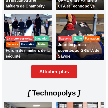
à l'Institut Arts et
GPME entre Panthera
Métiers de Chambéry
CFA et Technopolys
La motte-servolex
éducation
Bassens
Santé
Formation
Sécurité
Formation
Métier
Journée portes
Forum des métiers de la
ouvertes au GRETA de
sécurité
Savoie
Afficher plus
[
Technopolys
]