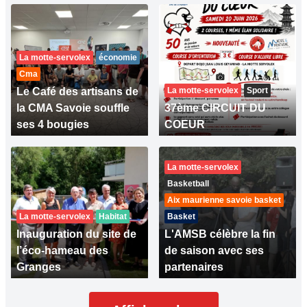
La motte-servolex
économie
Cma
Le Café des artisans de
La motte-servolex
Sport
la CMA Savoie souffle
37ème CIRCUIT DU
ses 4 bougies
COEUR
La motte-servolex
Basketball
Aix maurienne savoie basket
La motte-servolex
Habitat
Basket
Inauguration du site de
L'AMSB célèbre la fin
l’éco-hameau des
de saison avec ses
Granges
partenaires