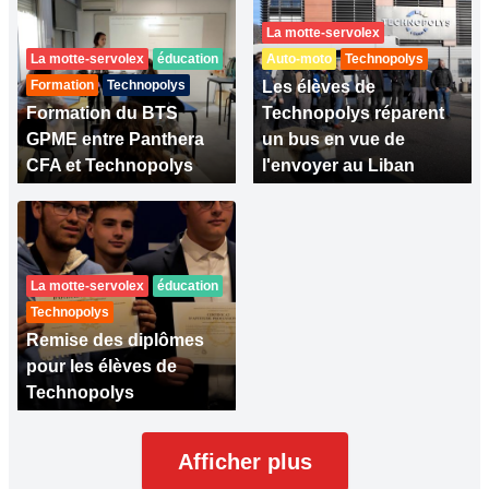
La motte-servolex
La motte-servolex
éducation
Auto-moto
Technopolys
Formation
Technopolys
Les élèves de
Formation du BTS
Technopolys réparent
GPME entre Panthera
un bus en vue de
CFA et Technopolys
l'envoyer au Liban
La motte-servolex
éducation
Technopolys
Remise des diplômes
pour les élèves de
Technopolys
Afficher plus