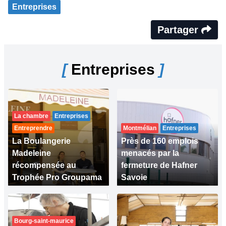
Entreprises
Partager
[
Entreprises
]
La chambre
Entreprises
Entreprendre
Montmélian
Entreprises
La Boulangerie
Près de 160 emplois
Madeleine
menacés par la
récompensée au
fermeture de Hafner
Trophée Pro Groupama
Savoie
Bourg-saint-maurice