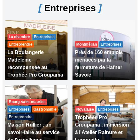
[
Entreprises
]
La chambre
Entreprises
Entreprendre
Montmélian
Entreprises
La Boulangerie
Près de 160 emplois
Madeleine
menacés par la
récompensée au
fermeture de Hafner
Trophée Pro Groupama
Savoie
Bourg-saint-maurice
Entreprises
Gastronomie
Novalaise
Entreprises
Entreprendre
Trophées Pro
Maison Rullier : un
Groupama : immersion
savoir-faire au service
à l'Atelier Rainure et
de l'excellence
Languette