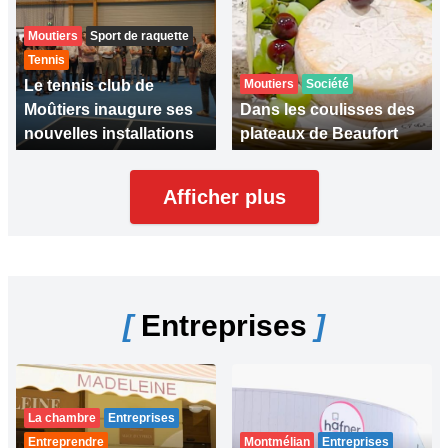
Moutiers
Sport de raquette
Tennis
Le tennis club de
Moutiers
Société
Moûtiers inaugure ses
Dans les coulisses des
nouvelles installations
plateaux de Beaufort
Afficher plus
[
Entreprises
]
La chambre
Entreprises
Entreprendre
Montmélian
Entreprises