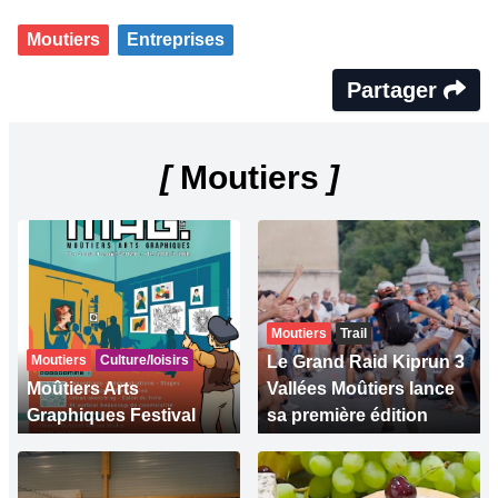
Moutiers
Entreprises
Partager
[
Moutiers
]
Moutiers
Trail
Moutiers
Culture/loisirs
Le Grand Raid Kiprun 3
Moûtiers Arts
Vallées Moûtiers lance
Graphiques Festival
sa première édition