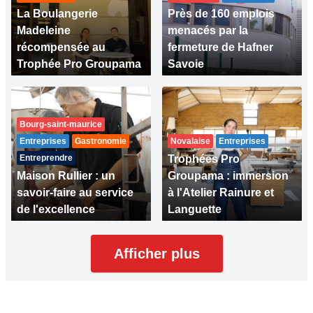
La Boulangerie
Près de 160 emplois
Madeleine
menacés par la
récompensée au
fermeture de Hafner
Trophée Pro Groupama
Savoie
Bourg-saint-maurice
Entreprises
Gastronomie
Novalaise
Entreprises
Entreprendre
Trophées Pro
Maison Rullier : un
Groupama : immersion
savoir-faire au service
à l'Atelier Rainure et
de l'excellence
Languette
Afficher plus