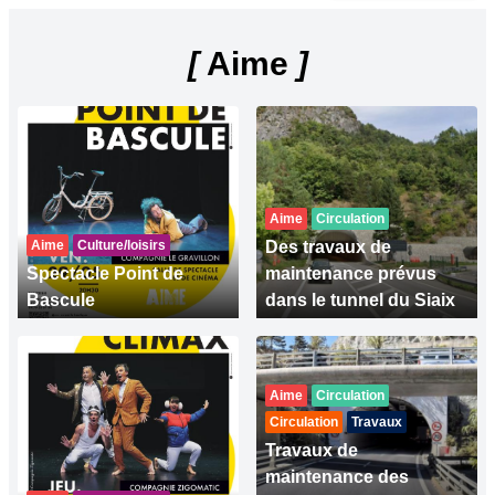
[
Aime
]
Aime
Circulation
Aime
Culture/loisirs
Des travaux de
Spectacle Point de
maintenance prévus
Bascule
dans le tunnel du Siaix
Aime
Circulation
Circulation
Travaux
Travaux de
maintenance des