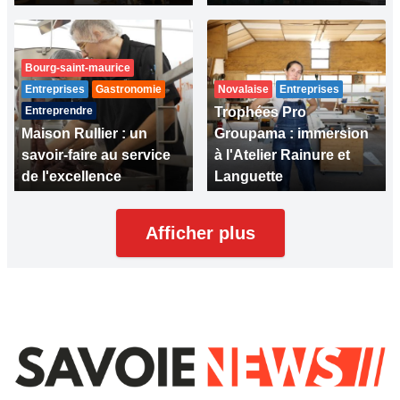
Bourg-saint-maurice
Entreprises
Gastronomie
Novalaise
Entreprises
Entreprendre
Trophées Pro
Maison Rullier : un
Groupama : immersion
savoir-faire au service
à l'Atelier Rainure et
de l'excellence
Languette
Afficher plus