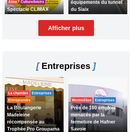
Aime
Culture/loisirs
équipements du tunnel
Spectacle CLIMAX
du Siaix
Afficher plus
[
Entreprises
]
La chambre
Entreprises
Entreprendre
Montmélian
Entreprises
La Boulangerie
Près de 160 emplois
Madeleine
menacés par la
récompensée au
fermeture de Hafner
Trophée Pro Groupama
Savoie