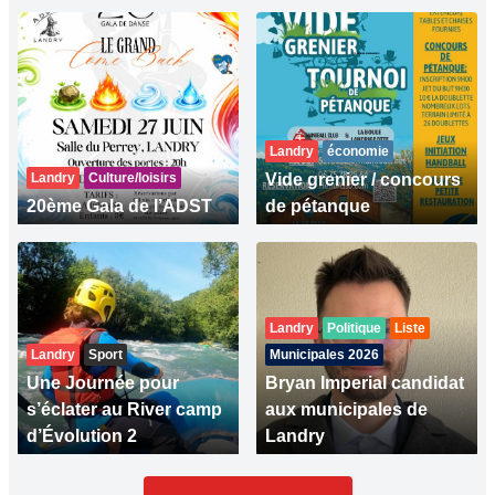
Landry
économie
Landry
Culture/loisirs
Vide grenier / concours
20ème Gala de l’ADST
de pétanque
Landry
Politique
Liste
Landry
Sport
Municipales 2026
Une Journée pour
Bryan Imperial candidat
s’éclater au River camp
aux municipales de
d’Évolution 2
Landry