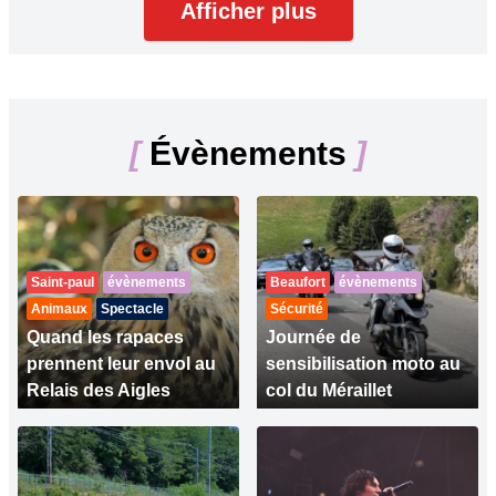
Afficher plus
[
Évènements
]
Saint-paul
évènements
Beaufort
évènements
Animaux
Spectacle
Sécurité
Quand les rapaces
Journée de
prennent leur envol au
sensibilisation moto au
Relais des Aigles
col du Méraillet