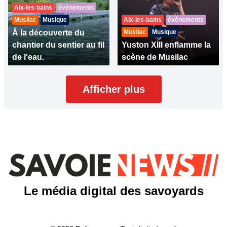
Aix-les-bains
évènements
Musilac
Musique
Aix-les-bains
évènements
À la découverte du
Musilac
Musique
chantier du sentier au fil
Yuston XIII enflamme la
de l'eau.
scène de Musilac
Afficher plus
Le média digital des savoyards