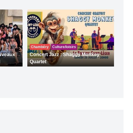
Chambéry
Culture/loisirs
ouveaux
Concert Jazz : Shaggy Monkey
I
Quartet