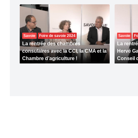
Savoie
Foire de savoie 2024
Savoie
Fo
La rentrée des chambres
La rentr
consulaires avec la CCI, la CMA et la
Hervé Ga
Chambre d’agriculture !
Conseil 