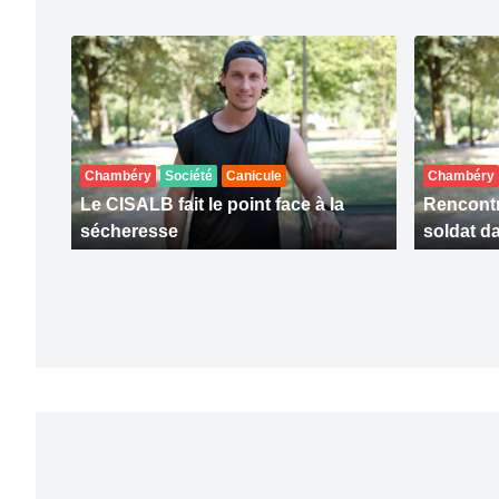
Chambéry
Société
Canicule
Chambéry
Le CISALB fait le point face à la
Rencontr
sécheresse
soldat da