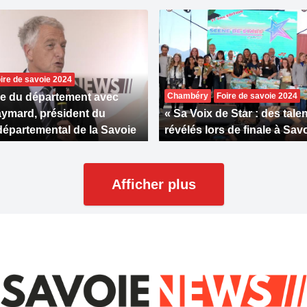
ire de savoie 2024
ée du département avec
Chambéry
Foire de savoie 2024
ymard, président du
« Sa Voix de Star : des tale
départemental de la Savoie
révélés lors de finale à Sav
Afficher plus