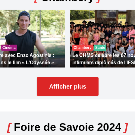
Cinéma
Chambéry
Santé
e avec Enzo Agostinis :
Le CHMS célèbre les 87 n
ns le film « L’Odyssée »
infirmiers diplômés de l’IFS
Afficher plus
[
Foire de Savoie 2024
]