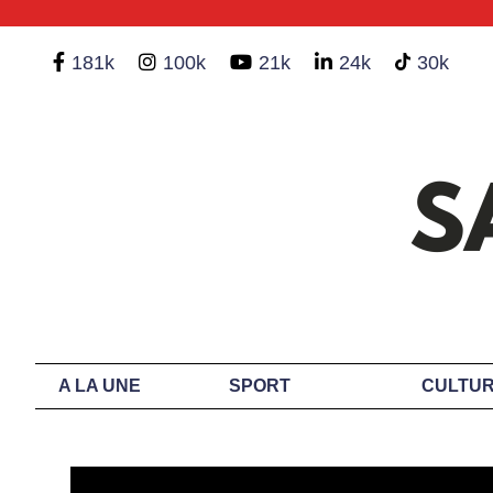
181k
100k
21k
24k
30k
A LA UNE
SPORT
CULTUR