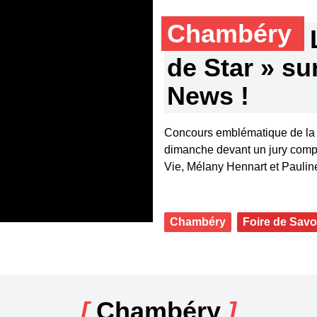
Chambéry
de Star » su
News !
Concours emblématique de la F
dimanche devant un jury comp
Vie, Mélany Hennart et Paulin
Chambéry
Foire de Savo
[
Chambéry
]