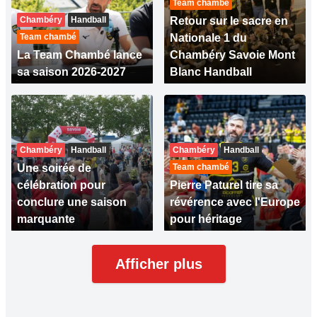
Team chambé
Chambéry
Handball
Retour sur le sacre en
Team chambé
Nationale 1 du
La Team Chambé lance
Chambéry Savoie Mont
sa saison 2026-2027
Blanc Handball
Chambéry
Handball
Chambéry
Handball
Une soirée de
Team chambé
célébration pour
Pierre Paturel tire sa
conclure une saison
révérence avec l'Europe
marquante
pour héritage
Afficher plus