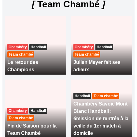
[
Team Chambé
]
Chambéry
Handball
Chambéry
Handball
Team chambé
Team chambé
Le retour des
Julien Meyer fait ses
Champions
adieux
Handball
Team chambé
Chambéry Savoie Mont
Chambéry
Handball
Blanc Handball :
Team chambé
émission de rentrée à la
Fin de Saison pour la
veille du 1er match à
Team Chambé
domicile