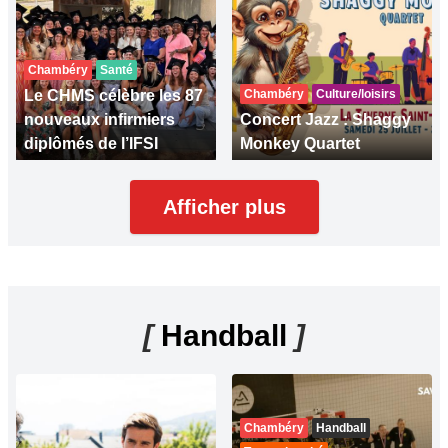
Chambéry
Santé
Le CHMS célèbre les 87
Chambéry
Culture/loisirs
nouveaux infirmiers
Concert Jazz : Shaggy
diplômés de l’IFSI
Monkey Quartet
Afficher plus
[
Handball
]
Chambéry
Handball