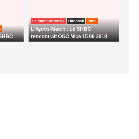
La motte-servolex
Handball
Shbc
c
L'Après-Match : Le SHBC
d SHBC
rencontrait OGC Nice 15 09 2018