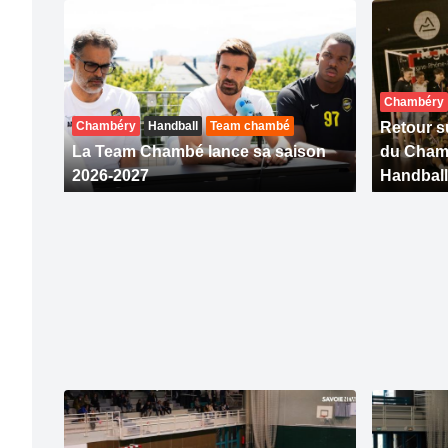
Chambéry
Chambéry
Handball
Team chambé
Retour su
La Team Chambé lance sa saison
du Cham
2026-2027
Handball