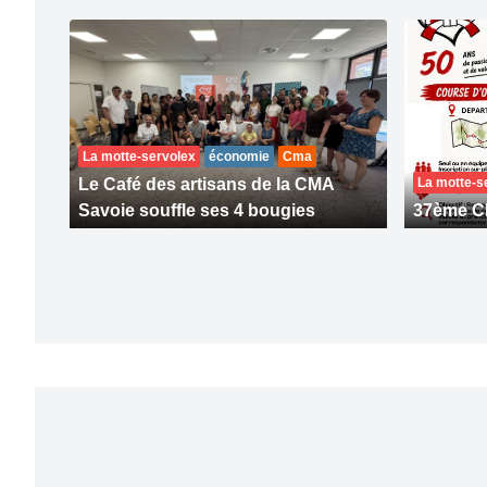
La motte-servolex
économie
Cma
Le Café des artisans de la CMA
La motte-s
Savoie souffle ses 4 bougies
37ème C