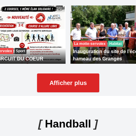
La motte-servolex
Habitat
ervolex
Sport
Inauguration du site de l’éc
IRCUIT DU COEUR
hameau des Granges
Afficher plus
[
Handball
]