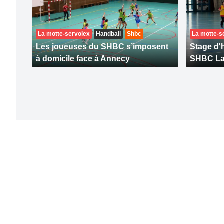
La motte-servolex
Handball
Shbc
La motte-s
Les joueuses du SHBC s’imposent
Stage d'
à domicile face à Annecy
SHBC La