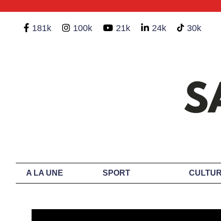
181k
100k
21k
24k
30k
A LA UNE
SPORT
CULTUR