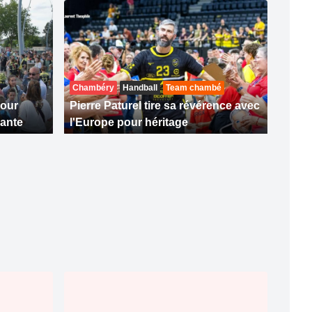
Chambéry
Handball
Team chambé
pour
Pierre Paturel tire sa révérence avec
ante
l'Europe pour héritage