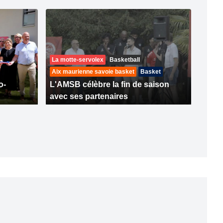
La motte-servolex
Basketball
Aix maurienne savoie basket
Basket
o-
L'AMSB célèbre la fin de saison
avec ses partenaires