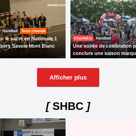
Handball
Team chambé
r le sacre en Nationale 1
Chambéry
Handball
béry Savoie Mont Blanc
Une soirée de célébration 
conclure une saison marqu
Afficher plus
[
SHBC
]