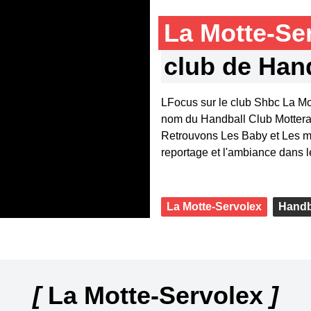
La Motte-Se
club de Ha
LFocus sur le club Shbc La Mo
nom du Handball Club Motterai
Retrouvons Les Baby et Les mi
reportage et l'ambiance dans 
La Motte-Servolex
Handb
[
La Motte-Servolex
]