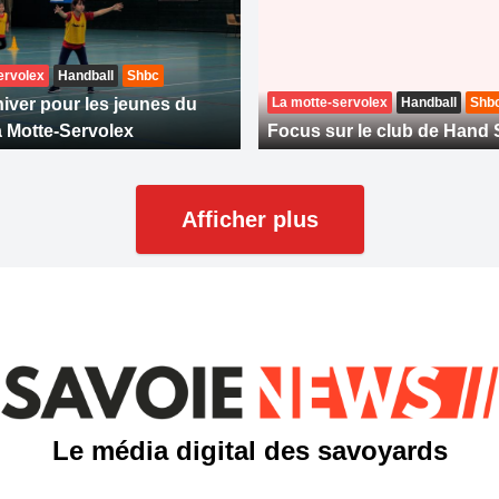
ervolex
Handball
Shbc
hiver pour les jeunes du
La motte-servolex
Handball
Shb
 Motte-Servolex
Focus sur le club de Han
Afficher plus
Le média digital des savoyards