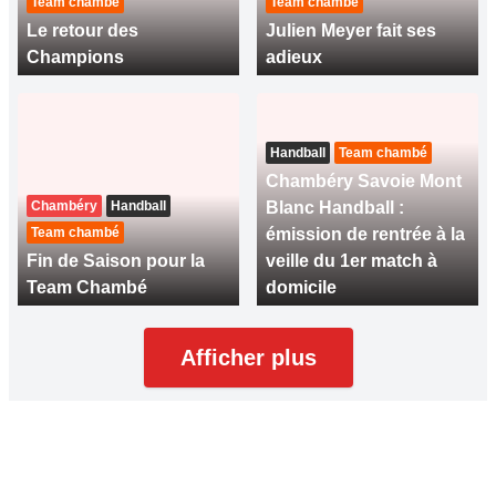
Team chambé
Team chambé
Le retour des
Julien Meyer fait ses
Champions
adieux
Handball
Team chambé
Chambéry Savoie Mont
Chambéry
Handball
Blanc Handball :
Team chambé
émission de rentrée à la
Fin de Saison pour la
veille du 1er match à
Team Chambé
domicile
Afficher plus