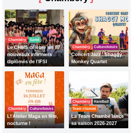
Chambéry
Santé
Le CHMS célèbre les 87
Chambéry
Culture/loisirs
nouveaux infirmiers
Concert Jazz : Shaggy
diplômés de l’IFSI
Monkey Quartet
Chambéry
Handball
Chambéry
Culture/loisirs
Team chambé
L\'Atelier Maga en fête,
La Team Chambé lance
nocturne !
sa saison 2026-2027