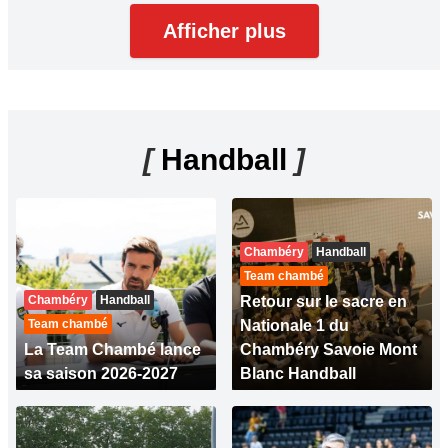
Afficher plus
[
Handball
]
Chambéry
Handball
Team chambé
Chambéry
Handball
Retour sur le sacre en
Team chambé
Nationale 1 du
La Team Chambé lance
Chambéry Savoie Mont
sa saison 2026-2027
Blanc Handball